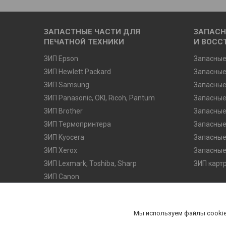
ЗАПАСТНЫЕ ЧАСТИ ДЛЯ
ЗАПАСН
ПЕЧАТНОЙ ТЕХНИКИ
И ВОСС
ЗИП Epson
Запасные
ЗИП Hewlett Packard
Запасные
ЗИП Samsung
Запасные
ЗИП Panasonic, OKI, Ricoh, Pantum
Запасные
ЗИП Brother
Запасные
ЗИП Термопринтера
Запасные
ЗИП Kyocera
Запасные
ЗИП Xerox
Запасные
ЗИП Lexmark, Toshiba, Sharp
ЗИП карт
ЗИП Canon
ЗИП Konica Minolta
Стекла для МФУ и сканера
Мы используем файлы cookie