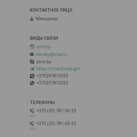
Менеджер
emvi.by
emviby@mail.ru
emvi.by
https://t.me/EmviLight
+375297815023
+375297815023
+375 (29) 781-50-23
мтс
+375 (25) 781-50-23
life