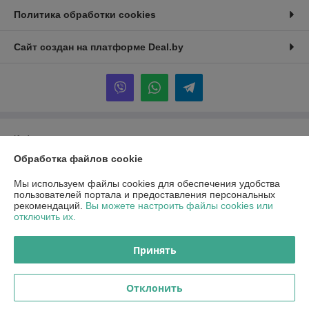
Политика обработки cookies
Сайт создан на платформе Deal.by
Информация для покупателя
Обработка файлов cookie
Юридическое лицо:
ООО "ПроПринтер"
230001, г.Гродно ул. Суворова, 109
Мы используем файлы cookies для обеспечения удобства
Регистрационный номер ЕГР: 591058567
пользователей портала и предоставления персональных
рекомендаций.
Вы можете настроить файлы cookies или
УНП: 591058567
отключить их.
Регистрационный орган: Гродненский городской исполнительный
комитет
Принять
Дата регистрации компании: 08.01.2026
Отклонить
Местонахождение книги жалоб и предложений: ул. Ольги Соломовой
42