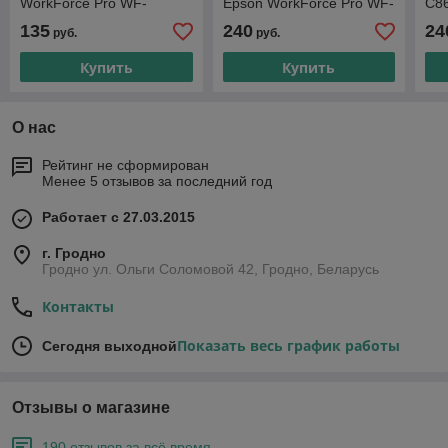
WorkForce Pro WF-
Epson WorkForce Pro WF-
C8
C8690DWF
M5799DWF
135
240
24
руб.
руб.
Купить
Купить
О нас
Рейтинг не сформирован
Менее 5 отзывов за последний год
Работает с 27.03.2015
г. Гродно
Гродно ул. Ольги Соломовой 42, Гродно, Беларусь
Контакты
Показать весь график работы
Сегодня выходной
Отзывы о магазине
190 отзывов за всё время