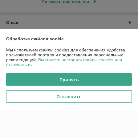
Показать все отзывы
О нас
Контакты
Обработка файлов cookie
Мы используем файлы cookies для обеспечения удобства
Доставка и оплата
пользователей портала и предоставления персональных
рекомендаций.
Вы можете настроить файлы cookies или
отключить их.
График работы
Принять
Полная версия сайта
Политика обработки cookies
Отклонить
Сайт создан на платформе Deal.by