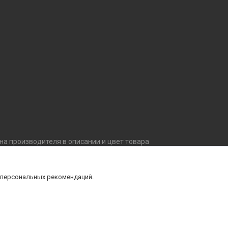
ана производителя в описании и цвет товара
внешний вид, комплектацию товара, не ухудшающие
й уточняйте технические характеристики и
 персональных рекомендаций.