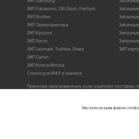
ЗИП Samsung
Запасные
ЗИП Panasonic, OKI, Ricoh, Pantum
Запасные
ЗИП Brother
Запасные
ЗИП Термопринтера
Запасные
ЗИП Kyocera
Запасные
ЗИП Xerox
Запасные
ЗИП Lexmark, Toshiba, Sharp
ЗИП карт
ЗИП Canon
ЗИП Konica Minolta
Стекла для МФУ и сканера
Приносим свои извинения, если: комплект поставки, г
оказались неточными. Производитель оставляет за с
его потребительских качеств, без предварительного 
комплектацию на официальном сайте производителя
Мы используем файлы cookie