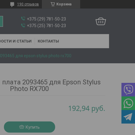
190 отзывов
Корзина
+375 (29) 781-50-23
+375 (25) 781-50-23
ОСТИ И СТАТЬИ
КОНТАКТЫ
93465 для epson stylus photo rx700
плата 2093465 для Epson Stylus
Photo RX700
192,94
руб.
Купить