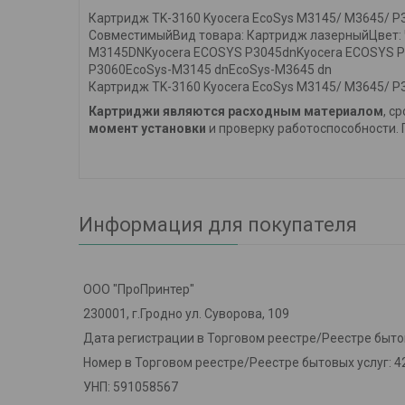
Картридж TK-3160 Kyocera EcoSys M3145/ M3645/ P
СовместимыйВид товара: Картридж лазерныйЦвет: 
M3145DNKyocera ECOSYS P3045dnKyocera ECOSYS P
P3060EcoSys-M3145 dnEcoSys-M3645 dn
Картридж TK-3160 Kyocera EcoSys M3145/ M3645/ P
Картриджи являются расходным материалом
, с
момент установки
и проверку работоспособности. 
Информация для покупателя
ООО "ПроПринтер"
230001, г.Гродно ул. Суворова, 109
Дата регистрации в Торговом реестре/Реестре бытов
Номер в Торговом реестре/Реестре бытовых услуг: 4
УНП: 591058567