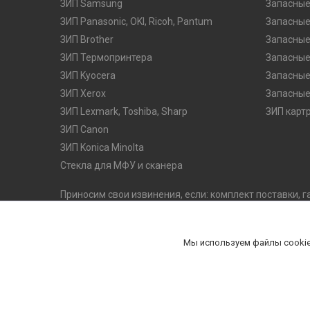
ЗИП Samsung
Запасные
ЗИП Panasonic, OKI, Ricoh, Pantum
Запасные
ЗИП Brother
Запасные
ЗИП Термопринтера
Запасные
ЗИП Kyocera
Запасные
ЗИП Xerox
Запасные
ЗИП Lexmark, Toshiba, Sharp
ЗИП карт
ЗИП Canon
ЗИП Konica Minolta
Стекла для МФУ и сканера
Приносим свои извинения, если: комплект поставки, г
оказались неточными. Производитель оставляет за с
его потребительских качеств, без предварительного 
комплектацию на официальном сайте производителя
Мы используем файлы cookie