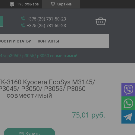
190 отзывов
Корзина
+375 (29) 781-50-23
+375 (25) 781-50-23
ОСТИ И СТАТЬИ
КОНТАКТЫ
045/ p3050/ p3055/ p3060 совместимый
K-3160 Kyocera EcoSys M3145/
P3045/ P3050/ P3055/ P3060
совместимый
75,01
руб.
Купить