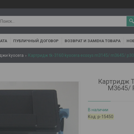
АТА
ПУБЛИЧНЫЙ ДОГОВОР
ВОЗВРАТ И ЗАМЕНА ТОВАРА
НОВ
джи kyocera
Картридж tk-3160 kyocera ecosys m3145/ m3645/ p3
Картридж T
M3645/ 
В наличии
Код:
р-15450