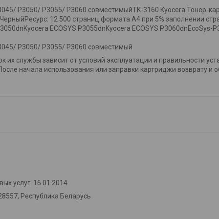
3045/ P3050/ P3055/ P3060 совместимыйTK-3160 Kyocera Тонер-ка
ЧерныйРесурс: 12 500 страниц формата А4 при 5% заполнении ст
3050dnKyocera ECOSYS P3055dnKyocera ECOSYS P3060dnEcoSys-P
3045/ P3050/ P3055/ P3060 совместимый
рок их службы зависит от условий эксплуатации и правильности ус
После начала использования или заправки картриджи возврату и 
ых услуг: 16.01.2014
28557, Республика Беларусь