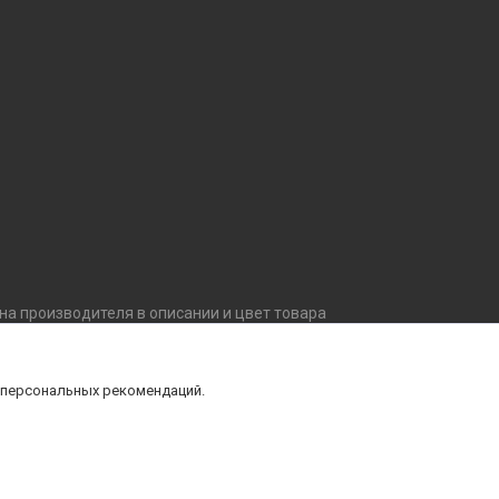
ана производителя в описании и цвет товара
внешний вид, комплектацию товара, не ухудшающие
й уточняйте технические характеристики и
 персональных рекомендаций.