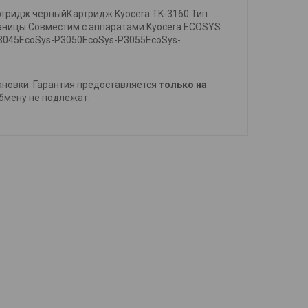
ртридж черныйКартридж Kyocera TK-3160 Тип:
раницы Совместим с аппаратами:Kyocera ECOSYS
3045EcoSys-P3050EcoSys-P3055EcoSys-
тановки. Гарантия предоставляется
только на
обмену не подлежат.