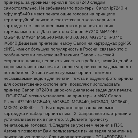
принтера, за уровнем чернил в пзк ip7240 следим
самостоятельно. Не забываем что принтеры Canon ip7240 и
мфу mg5440 имеют печатающие головки на принципе
термоструйной печати и соответсвенно когда чернил в
картридже нет, возможен выход из строя печатающих
термоэлементов. Для принтера Canon iP7240 MiP7240
MG5440 MX924 MG5540 MG6440 iX6840, MG7140, iP8740,
iX6840 Дешевые принтеры и мфу Canon на картриджах pgi450
cli451 имеют большую популярность в России, связано это с
особенностями печатающей техники Canon - высокой
скоростью печати, неприхотливостью в работе, низкой ценой и
хорошим качеством печати вполне устраивающем домашнего
потребителя. 2 типа используемых чернил - пигмент
несмываемый водой для печати текста и водные фоточернила
для соответсвенно фотопечати, позволяют использовать
принтер Canon ip7240 в широком диапазоне задач для печати.
RC-iP7240 можно установить на принтеры и МФУ Canon
Pixma: iP7240 MG5440, MG5540, MG6440, MG5640, MG6640,
MX924, iX6840. 1. Вы покупаете перезаправляемые
картриджи и набор чернил к ним. 2. Заправляете картриджи и
устанавливаете их в принтер. 3. Делаете прочистку
печатающей головки. 4.Следите за уровнем чернил в ПЗК.
Авточип позволяет Вам пользоваться пзк не теряя гарантии на
печатающую головку. Для типов картриджа - PGI-450PGBK /