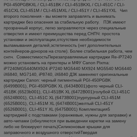
PGI-450PGBKXL / CLI-451BK / CLI-451BKXL / CLI-451C / CLI-
451CXL CLI-451M / CLI-451MXL / CLI-451Y / CLI-451YXL Чип
второго поколения - вы можете заправлять и вынимать
картриджи без опасения за стабильную работу. ПЗК имеют
прозрачный корпус, легко заправляются через специальные
отверстия и имеют преимущества перед СНПЧ: простота
установки и эксплуатации,отсутствие необходимости
выламывания деталей,эстетичность (нет дополнительных
контейнеров-доноров на столе). Более стабильная работа, чем
снпч. СовместимостьПерезаправляемые картриджи Re-iP7240
можно установить на принтеры и МФУ Canon Pixma:
iP7240MG5440MX924 iP7240 MG5440 MX924 MG5540 MG6440
iX6840, MG7140, iP8740, iX6840 ДЗК заменяют оригинальные
картриджи Canon: черный пигментный PGI-450PGBK
(6499B001), PGI-450PGBK XL (6434B001)фото черный CLI-
451BK (6523b001), CLI-451BK XL (6472B001)голубой CLI-451C
(6524B001), CLI-451C XL (6473B001)пурпурный CLI-451M
(6525B001), CLI-451M XL (6474B001)желтый CLI-451Y
(6526B001), CLI-451Y XL (6475B001) Комплектация5
картриджей с подставками (оранжевые, нужны для заправки) и
авто-чипами (обнуляются при выведении каретки на замену
либо не блокируют печать)Силиконовые крышки для
заправочного и воздушного отверстийТвердая