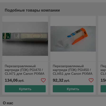
Подобные товары компании
Перезаправляемый
Перезаправляемый
Пе
картридж (ПЗК) PGI470 /
картридж (ПЗК) PGI450 /
кар
CLI471 для Canon PIXMA
CLI451 для Canon PIXMA
CLI
MG6840/ MG5740 с
iP7240/ MG5440 без чипа
MG
134,06
92,32
15
руб.
руб.
чипом 5 картриджей
ка
Купить
Купить
О нас