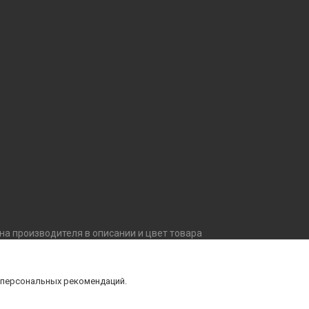
ана производителя в описании и цвет товара
внешний вид, комплектацию товара, не ухудшающие
й уточняйте технические характеристики и
 персональных рекомендаций.