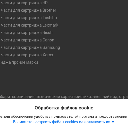
 части для картриджа HP
 части для картриджа Brother
 части для картриджа Toshiba
 части для картриджа Lexmark
 части для картриджа Ricoh
 части для картриджа Canon
 части для картриджа Samsung
 части для картриджа Xerox
риджа прочие марки
абариты, описание, технические характеристики, внешний вид, стр
обой право изменять конструкцию, технические характеристики, 
Обработка файлов cookie
уведомления потребителя. В случае любых сомнений перед покупко
.
s для обеспечения удобства пользователей портала и предоставления
Вы можете настроить файлы cookies или отключить их.