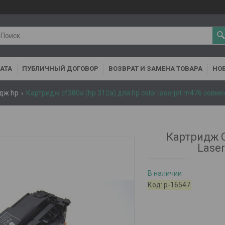
АТА
ПУБЛИЧНЫЙ ДОГОВОР
ВОЗВРАТ И ЗАМЕНА ТОВАРА
НОВ
дж hp
Картридж cf380a (hp 312a) для hp color laserjet m476 совм
Картридж C
Lase
В наличии
Код:
р-16547