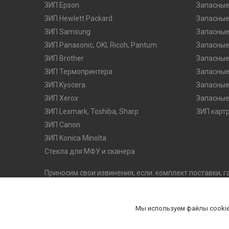
ЗИП Epson
Запасные
ЗИП Hewlett Packard
Запасные
ЗИП Samsung
Запасные
ЗИП Panasonic, OKI, Ricoh, Pantum
Запасные
ЗИП Brother
Запасные
ЗИП Термопринтера
Запасные
ЗИП Kyocera
Запасные
ЗИП Xerox
Запасные
ЗИП Lexmark, Toshiba, Sharp
ЗИП карт
ЗИП Canon
ЗИП Konica Minolta
Стекла для МФУ и сканера
Приносим свои извинения, если: комплект поставки, г
оказались неточными. Производитель оставляет за с
его потребительских качеств, без предварительного 
комплектацию на официальном сайте производителя
Мы используем файлы cookie