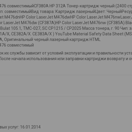
 M476 совместимыйCF380A HP 312A Тонер-картридж черный (2400 с
п: совместимыйВид товара: Картридж лазерныйЦвет: ЧерныйРесурс
t M476dnHP Color LaserJet M476dwHP Color LaserJet M476nwLaserJet
or LaserJet M476dw (CF387A)HP Color LaserJet M476nw (CF385A) Bla
Bulat 105.1, TMC-027, SC CP1215 / CP2025 Масса тонера, г. 90 Чип:
/X, CE382A/X. CE383A/X ) YouTube Material Safety Data Sheet (MSDS
0A, Оригинальный черный лазерный картридж HTML
M476 совместимый
рок их службы зависит от условий эксплуатации и правильности ус
После начала использования или заправки картриджи возврату и 
ых услуг: 16.01.2014