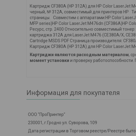
Картридж CF380A (HP 312A) для HP Color LaserJet
черный, № 312A, совместимый для принтеров HP Ти
страницы. Совместим с аппаратами:HP Color LaserJe
MFP series)HP Color LaserJet M476dn (CF386A)HP Col
Ресурс, стр. 2400 Относительно совместимый тонер: 
картриджа 312A для LaserJet M476 (CE380A/X, CE381A
Cartridge MSDS PDF Страница производителя: CF38
Картридж CF380A (HP 312A) для HP Color LaserJet 
Картриджи являются расходным материалом
, с
момент установки
и проверку работоспособности. 
Информация для покупателя
ООО "ПроПринтер"
230001, г.Гродно ул. Суворова, 109
Дата регистрации в Торговом реестре/Реестре бытов