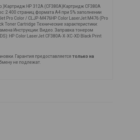
тр.)Картридж HP 312A (CF380A)Картридж CF380A
: 2 400 страниц формата А4 при 5% заполнении
 Pro Color / CLJP-M476HP Color LaserJet M476 (Pro
ck Toner Cartridge Технические характеристики:
 замена Инструкции: Видео. Заправка тонером
): HP Color LaserJet CF380A-X-XC-XD Black Print
тановки. Гарантия предоставляется
только на
обмену не подлежат.