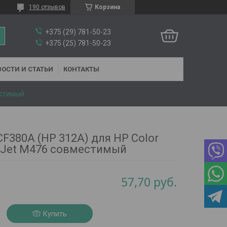
190 отзывов
Корзина
+375 (29) 781-50-23
+375 (25) 781-50-23
ОСТИ И СТАТЬИ
КОНТАКТЫ
естимый
F380A (HP 312A) для HP Color
rJet M476 совместимый
57,70
руб.
Купить