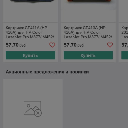
Картридж CF411A (HP
Картридж CF413A (HP
Ка
410A) для HP Color
410A) для HP Color
201
LaserJet Pro M377/ M452/
LaserJet Pro M377/ M452/
Las
M477 совместимый
M477 совместимый
M2
57,70
57,70
57
руб.
руб.
Купить
Купить
Акционные предложения и новинки