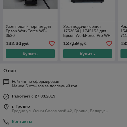
Узел подачи чернил для
Узел подачи чернил
Рем
Epson WorkForce WF-
1753654 | 1745152 для
154
3520
Epson WorkForce Pro WF-
711
C8690
WF
132,30
137,59
13
руб.
руб.
L1
Купить
Купить
О нас
Рейтинг не сформирован
Менее 5 отзывов за последний год
Работает с 27.03.2015
г. Гродно
Гродно ул. Ольги Соломовой 42, Гродно, Беларусь
Контакты