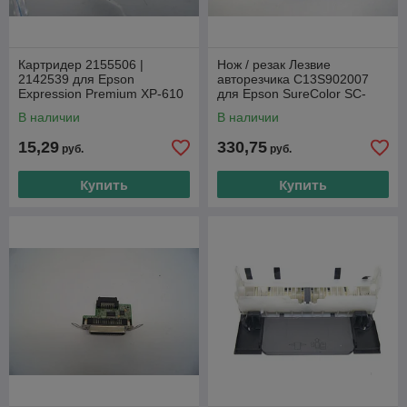
Картридер 2155506 |
Нож / резак Лезвие
2142539 для Epson
авторезчика C13S902007
Expression Premium XP-610
для Epson SureColor SC-
T3200/ SC-T5200/ SC-T7200
В наличии
В наличии
15,29
330,75
руб.
руб.
Купить
Купить