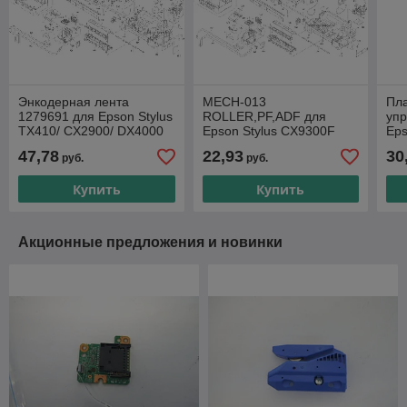
Энкодерная лента
MECH-013
Пл
1279691 для Epson Stylus
ROLLER,PF,ADF для
упр
TX410/ CX2900/ DX4000
Epson Stylus CX9300F
Eps
C110
1464359 для epson
DX7
47,78
22,93
30
руб.
руб.
моделей STYLUS
SX2
CX9300F, STYLUS
Купить
Купить
CX9400FAX,
Акционные предложения и новинки