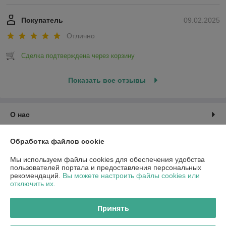
Покупатель
09.02.2025
Отлично
Сделка подтверждена через корзину
Показать все отзывы
О нас
Контакты
Обработка файлов cookie
Мы используем файлы cookies для обеспечения удобства
Доставка и оплата
пользователей портала и предоставления персональных
рекомендаций.
Вы можете настроить файлы cookies или
отключить их.
График работы
Принять
Полная версия сайта