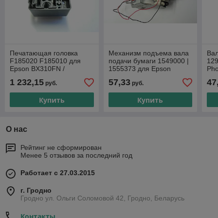
Печатающая головка
Механизм подъема вала
Вал
F185020 F185010 для
подачи бумаги 1549000 |
129
Epson BX310FN /
1555373 для Epson
Pho
TX510FN / B1100 / T1100
L1300/ L1800/ OFFICE
240
1 232,15
57,33
47
руб.
руб.
/ L1300 (О)
B1100/ OFFICE T1100/
B11
Купить
Купить
О нас
Рейтинг не сформирован
Менее 5 отзывов за последний год
Работает с 27.03.2015
г. Гродно
Гродно ул. Ольги Соломовой 42, Гродно, Беларусь
Контакты