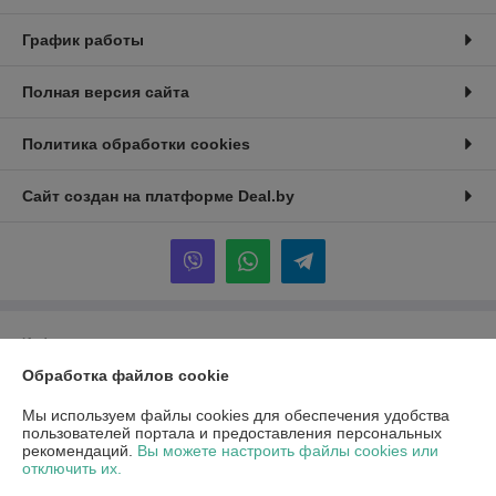
График работы
Полная версия сайта
Политика обработки cookies
Сайт создан на платформе Deal.by
Информация для покупателя
Обработка файлов cookie
Юридическое лицо:
ООО "ПроПринтер"
230001, г.Гродно ул. Суворова, 109
Мы используем файлы cookies для обеспечения удобства
Регистрационный номер ЕГР: 591058567
пользователей портала и предоставления персональных
рекомендаций.
Вы можете настроить файлы cookies или
УНП: 591058567
отключить их.