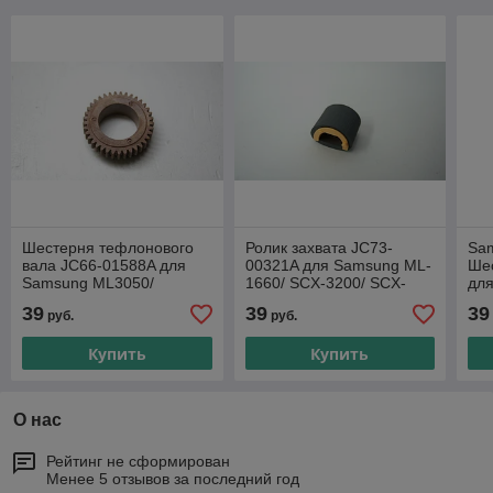
Шестерня тефлонового
Ролик захвата JC73-
Sa
вала JC66-01588A для
00321A для Samsung ML-
Ше
Samsung ML3050/
1660/ SCX-3200/ SCX-
для
3051ND/ Xerox
3205
мо
39
39
39
руб.
руб.
Phaser3300MFP
25
25
Купить
Купить
О нас
Рейтинг не сформирован
Менее 5 отзывов за последний год