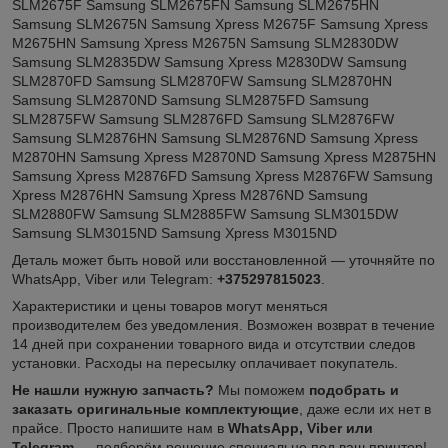
SLM2675F Samsung SLM2675FN Samsung SLM2675HN
Samsung SLM2675N Samsung Xpress M2675F Samsung Xpress
M2675HN Samsung Xpress M2675N Samsung SLM2830DW
Samsung SLM2835DW Samsung Xpress M2830DW Samsung
SLM2870FD Samsung SLM2870FW Samsung SLM2870HN
Samsung SLM2870ND Samsung SLM2875FD Samsung
SLM2875FW Samsung SLM2876FD Samsung SLM2876FW
Samsung SLM2876HN Samsung SLM2876ND Samsung Xpress
M2870HN Samsung Xpress M2870ND Samsung Xpress M2875HN
Samsung Xpress M2876FD Samsung Xpress M2876FW Samsung
Xpress M2876HN Samsung Xpress M2876ND Samsung
SLM2880FW Samsung SLM2885FW Samsung SLM3015DW
Samsung SLM3015ND Samsung Xpress M3015ND
Деталь может быть новой или восстановленной — уточняйте по
WhatsApp, Viber или Telegram:
+375297815023
.
Характеристики и цены товаров могут меняться
производителем без уведомления. Возможен возврат в течение
14 дней при сохранении товарного вида и отсутствии следов
установки. Расходы на пересылку оплачивает покупатель.
Не нашли нужную запчасть?
Мы поможем
подобрать и
заказать оригинальные комплектующие
, даже если их нет в
прайсе. Просто напишите нам в
WhatsApp, Viber или
Telegram
— подберём решение специально под ваш принтер!