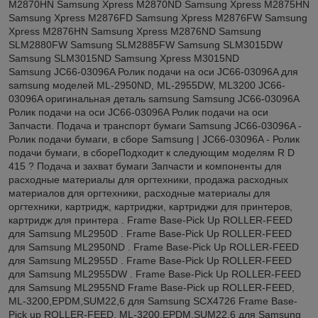
M2870HN Samsung Xpress M2870ND Samsung Xpress M2875HN
Samsung Xpress M2876FD Samsung Xpress M2876FW Samsung
Xpress M2876HN Samsung Xpress M2876ND Samsung
SLM2880FW Samsung SLM2885FW Samsung SLM3015DW
Samsung SLM3015ND Samsung Xpress M3015ND
Samsung JC66-03096A Ролик подачи на оси JC66-03096A для
samsung моделей ML-2950ND, ML-2955DW, ML3200 JC66-
03096A оригинальная деталь samsung Samsung JC66-03096A
Ролик подачи на оси JC66-03096A Ролик подачи на оси
Запчасти. Подача и транспорт бумаги Samsung JC66-03096A -
Ролик подачи бумаги, в сборе Samsung | JC66-03096A - Ролик
подачи бумаги, в сбореПодходит к следующим моделям R D
415 ? Подача и захват бумаги Запчасти и компоненты для
расходные материалы для оргтехники, продажа расходных
материалов для оргтехники, расходные материалы для
оргтехники, картридж, картриджи, картриджи для принтеров,
картридж для принтера . Frame Base-Pick Up ROLLER-FEED
для Samsung ML2950D . Frame Base-Pick Up ROLLER-FEED
для Samsung ML2950ND . Frame Base-Pick Up ROLLER-FEED
для Samsung ML2955D . Frame Base-Pick Up ROLLER-FEED
для Samsung ML2955DW . Frame Base-Pick Up ROLLER-FEED
для Samsung ML2955ND Frame Base-Pick up ROLLER-FEED,
ML-3200,EPDM,SUM22,6 для Samsung SCX4726 Frame Base-
Pick up ROLLER-FEED, ML-3200,EPDM,SUM22,6 для Samsung