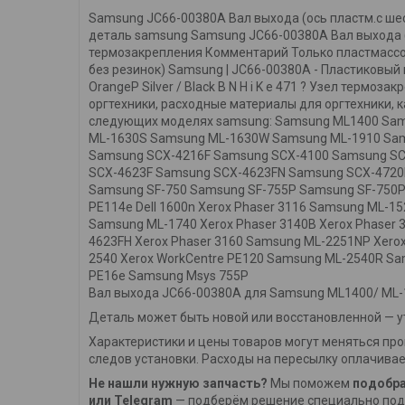
Samsung JC66-00380A Вал выхода (ось пластм.с ше
деталь samsung Samsung JC66-00380A Вал выхода (о
термозакрепления Комментарий Только пластмассов
без резинок) Samsung | JC66-00380A - Пластиковый
OrangeP Silver / Black B N H i K e 471 ? Узел тер
оргтехники, расходные материалы для оргтехники, ка
следующих моделях samsung: Samsung ML1400 Sam
ML-1630S Samsung ML-1630W Samsung ML-1910 Sa
Samsung SCX-4216F Samsung SCX-4100 Samsung S
SCX-4623F Samsung SCX-4623FN Samsung SCX-4720
Samsung SF-750 Samsung SF-755P Samsung SF-750P Xe
PE114e Dell 1600n Xerox Phaser 3116 Samsung ML-15
Samsung ML-1740 Xerox Phaser 3140B Xerox Phaser 
4623FH Xerox Phaser 3160 Samsung ML-2251NP Xerox
2540 Xerox WorkCentre PE120 Samsung ML-2540R Sam
PE16e Samsung Msys 755P
Вал выхода JC66-00380A для Samsung ML1400/ ML-1
Деталь может быть новой или восстановленной — ут
Характеристики и цены товаров могут меняться про
следов установки. Расходы на пересылку оплачивае
Не нашли нужную запчасть?
Мы поможем
подобра
или Telegram
— подберём решение специально под 