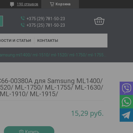
190 отзывов
Корзина
+375 (29) 781-50-23
+375 (25) 781-50-23
ОСТИ И СТАТЬИ
КОНТАКТЫ
Вал выхода jc66-00380a для samsung ml1400/ ml-1510/ ml-1520/ ml-1750/ ml-1755/ ml-1630/ ml-1910/ ml-1915/
C66-00380A для Samsung ML1400/
520/ ML-1750/ ML-1755/ ML-1630/
ML-1910/ ML-1915/
15,29
руб.
Купить