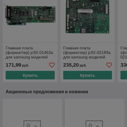
Главная плата
Главная плата
Гла
(форматтер) jc92-01463a
(форматтер) jc92-02189a
(фо
для samsung моделей
для samsung моделей
021
scx-4016, scx-4116, scx-
scx-4600, scx-4623f, scx-
дл
171,99
235,20
33
руб.
руб.
4216f
4623fn
46
Купить
Купить
Акционные предложения и новинки