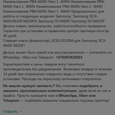
Наименование PBA-MAIN Узел 1. MAIN Наименование PBA-
MAIN Узел 1. MAIN Наименование PBA-MAIN Узел 1. MAIN
Наименование PBA-MAIN Узел 1. MAIN Предназначено для
работы в следующих моделях Samsung: Samsung SCX-
4600/4623F/4623FN Samsung SCX4600 Samsung SCX4623F
Деталь новая, оригинальная, работоспособность проверена.
Гарантия при установке в сервисном центре партнера emvi.by
30 дней.
Главная плата (форматтер) JC92-02189A для Samsung SCX-
4600/ 4623F/
Деталь может быть новой или восстановленной — уточняйте по
WhatsApp, Viber или Telegram:
+375297815023
.
Характеристики и цены товаров могут меняться
производителем без уведомления. Возможен возврат в течение
14 дней при сохранении товарного вида и отсутствии следов
установки. Расходы на пересылку оплачивает покупатель.
Не нашли нужную запчасть?
Мы поможем
подобрать и
заказать оригинальные комплектующие
, даже если их нет в
прайсе. Просто напишите нам в
WhatsApp, Viber или
Telegram
— подберём решение специально под ваш принтер!
Скрыть