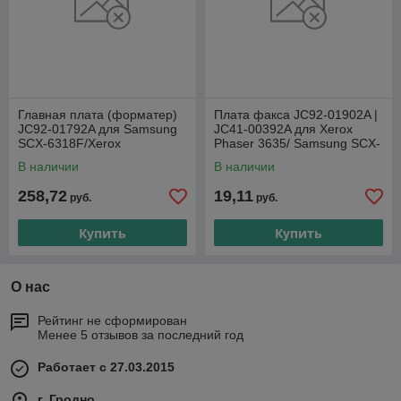
Главная плата (форматер)
Плата факса JC92-01902A |
JC92-01792A для Samsung
JC41-00392A для Xerox
SCX-6318F/Xerox
Phaser 3635/ Samsung SCX-
WorkCentre 4118
5235ND
В наличии
В наличии
258,72
19,11
руб.
руб.
Купить
Купить
О нас
Рейтинг не сформирован
Менее 5 отзывов за последний год
Работает с 27.03.2015
г. Гродно