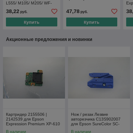
L555/ M105/ M205/ WF-
Exp
2010/ WF-3520/ WF-5110/
38,22
47,78
38
руб.
руб.
WF-5620/ XP-202/
Купить
Купить
Акционные предложения и новинки
Картридер 2155506 |
Нож / резак Лезвие
2142539 для Epson
авторезчика C13S902007
Expression Premium XP-610
для Epson SureColor SC-
T3200/ SC-T5200/ SC-T7200
В наличии
В наличии