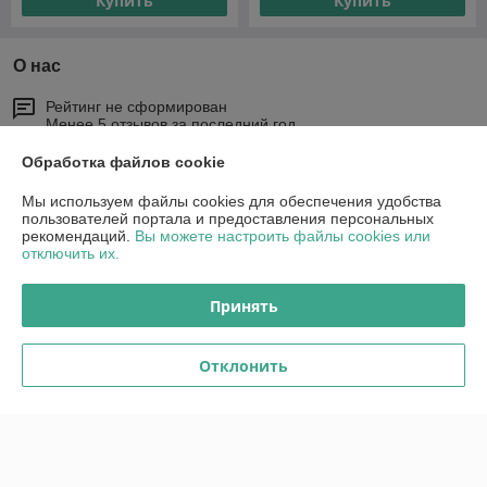
Купить
Купить
О нас
Рейтинг не сформирован
Менее 5 отзывов за последний год
Обработка файлов cookie
Работает с 27.03.2015
Мы используем файлы cookies для обеспечения удобства
г. Гродно
пользователей портала и предоставления персональных
Гродно ул. Ольги Соломовой 42, Гродно, Беларусь
рекомендаций.
Вы можете настроить файлы cookies или
отключить их.
Контакты
Сегодня работает с 10:00 до 18:00
Принять
Показать весь график работы
Отклонить
Отзывы о магазине
190 отзывов за всё время
Покупатель
18.03.2025