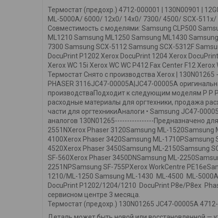
Термостат (предохр.) 4712-000001 | 130N00901 | 1
ML-5000A/ 6000/ 12х0/ 14х0/ 7300/ 4500/ SCX-511х/ 
Совместимость с моделями: Samsung CLP500 Sam
ML1210 Samsung ML1250 Samsung ML1430 Samsung
7300 Samsung SCX-5112 Samsung SCX-5312F Samsu
DocuPrint P1202 Xerox DocuPrint 1204 Xerox DocuPri
Xerox WC 15i Xerox WC WC P412 Fax Center F12 Xerox
Термостат Снято с производства Xerox | 130N01265
PHASER 3116JC47-00005A|JC47-00005A оригинальная
производстваПодходит к следующим моделям P P PS
расходные материалы для оргтехники, продажа расх
части для оргтехникиАналоги • Samsung JC47-00005
аналогов 130N01265----------------Предназначено
2551NXerox Phaser 3120Samsung ML-1520Samsung 
4100Xerox Phaser 3420Samsung ML-1710PSamsung 
4520Xerox Phaser 3450Samsung ML-2150Samsung S
SF-560Xerox Phaser 3450DNSamsung ML-2250Samsun
2251NPSamsung SF-755PXerox WorkCentre PE16eSam
1210/ML-1250 Samsung ML-1430 ML-4500 ML-5000A
DocuPrint P1202/1204/1210 DocuPrint Р8e/P8ex Phase
сервисном центре 3 месяца.
Термостат (предохр.) 130N01265 JC47-00005A 4712-
Деталь может быть новой или восстановленной — ут