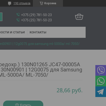
190 отзывов
Корзина
+375 (29) 781-50-23
+375 (25) 781-50-23
ОСТИ И СТАТЬИ
КОНТАКТЫ
0n00901 | 12g0075 для samsung ml-5000a/ ml-7050/
редохр.) 130N01265 JC47-00005A
 130N00901 | 12G0075 для Samsung
ML-5000A/ ML-7050/
28,66
руб.
Купить