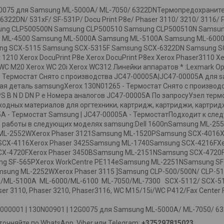
2G0075 для Samsung ML-5000A/ ML-7050/ 6322DNТермопредохраните
6322DN/ 531хF/ SF-531P/ Docu Print P8e/ Phaser 3110/ 3210/ 3116/ 
sung CLP500500N Samsung CLP500510 Samsung CLP500510N Samsu
 ML-4500 Samsung ML-5000A Samsung ML-5100A Samsung ML-6000
ng SCX-5115 Samsung SCX-5315F Samsung SCX-6322DN Samsung SC
nt 1210 Xerox DocuPrint Р8e Xerox DocuPrint P8ex Xerox Phaser3110 
 WC M20 Xerox WC 20i Xerox WC312 Линейки аппаратов * :Lexmark O
 - Термостат Снято с производства JC47-00005A|JC47-00005A для 
 деталь samsungXerox 130N01265 - Термостат Снято с производств
 B N D DN P e Номера аналогов JC47-00005A По запросуУзел тер
одных материалов для оргтехники, картридж, картриджи, картрид
A - Термостат Samsung | JC47-00005A - ТермостатПодходит к след
 для работы в следующих моделях samsung:Dell 1600nSamsung ML-2
ML-2552WXerox Phaser 3121Samsung ML-1520PSamsung SCX-4016X
SCX-4116Xerox Phaser 3425Samsung ML-1740Samsung SCX-4216FXe
CX-4720FXerox Phaser 3450BSamsung ML-2151NSamsung SCX-4720
g SF-565PXerox WorkCentre PE114eSamsung ML-2251NSamsung SF
sung ML-2252WXerox Phaser 3115 ]Samsung CLP-500/500N/ CLP-51
/ML-5100A ML-6000/ML-6100 ML-7050/ML-7300 SCX-5112/ SCX-51
r 3110, Phaser 3210, Phaser3116, WC M15/15i/WC P412/Fax Center F
000001 | 130N00901 | 12G0075 для Samsung ML-5000A/ ML-7050/ 6
очняйте по WhatsApp, Viber или Telegram:
+375297815023
.