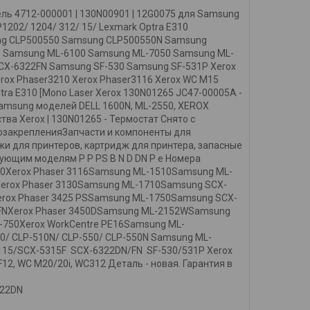
ль 4712-000001 | 130N00901 | 12G0075 для Samsung
P1202/ 1204/ 312/ 15/ Lexmark Optra E310
ng CLP500550 Samsung CLP500550N Samsung
 Samsung ML-6100 Samsung ML-7050 Samsung ML-
X-6322FN Samsung SF-530 Samsung SF-531P Xerox
Xerox Phaser3210 Xerox Phaser3116 Xerox WC M15
ptra E310 [Mono Laser Xerox 130N01265 JC47-00005A -
samsung моделей DELL 1600N, ML-2550, XEROX
а Xerox | 130N01265 - Термостат Снято с
мозакрепленияЗапчасти и компоненты для
жи для принтеров, картридж для принтера, запасные
ующим моделям P P PS B N D DN P e Номера
550Xerox Phaser 3116Samsung ML-1510Samsung ML-
erox Phaser 3130Samsung ML-1710Samsung SCX-
rox Phaser 3425 PSSamsung ML-1750Samsung SCX-
FNXerox Phaser 3450DSamsung ML-2152WSamsung
-750Xerox WorkCentre PE16Samsung ML-
0/ CLP-510N/ CLP-550/ CLP-550N Samsung ML-
15/SCX-5315F SCX-6322DN/FN SF-530/531P Xerox
12, WC M20/20i, WC312 Деталь - новая. Гарантия в
322DN