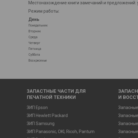
Местонахождение книги замечаний и предложений: у
Режим работы:
День
Понедельник
Вторник
Среда
Четверг
Пятница
Суббота
Воскресенье
ЗАПАСТНЫЕ ЧАСТИ ДЛЯ
ЗАПАСН
ПЕЧАТНОЙ ТЕХНИКИ
И ВОСС
ЗИП Epson
Запасные
ЗИП Hewlett Packard
Запасные
ЗИП Samsung
Запасные
ЗИП Panasonic, OKI, Ricoh, Pantum
Запасные