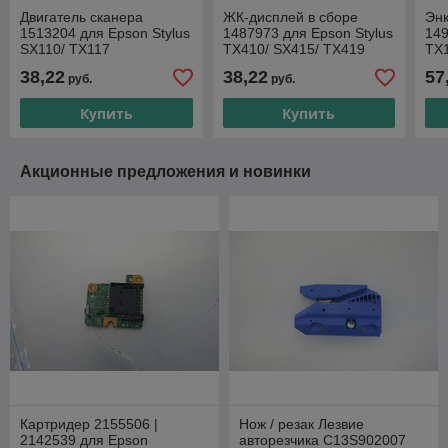
Двигатель сканера
ЖК-дисплей в сборе
Эн
1513204 для Epson Stylus
1487973 для Epson Stylus
149
SX110/ TX117
TX410/ SX415/ TX419
TX1
TX1
38,22
38,22
57
руб.
руб.
SX1
Купить
Купить
Акционные предложения и новинки
Картридер 2155506 |
Нож / резак Лезвие
2142539 для Epson
авторезчика C13S902007