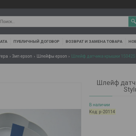
АТА
ПУБЛИЧНЫЙ ДОГОВОР
ВОЗВРАТ И ЗАМЕНА ТОВАРА
НОВ
тера
Зип epson
Шлейфы epson
Шлейф датчика крышки 1504251 
Шлейф датч
Sty
В наличии
Код:
р-20114