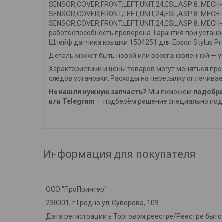
SENSOR,COVER,FRONT,LEFT,UNIT,24,ESL,ASP 8. MECH-0
SENSOR,COVER,FRONT,LEFT,UNIT,24,ESL,ASP 8. MECH-0
SENSOR,COVER,FRONT,LEFT,UNIT,24,ESL,ASP 8. MECH-0
работоспособность проверена. Гарантия при устано
Шлейф датчика крышки 1504251 для Epson Stylus Pr
Деталь может быть новой или восстановленной — ут
Характеристики и цены товаров могут меняться про
следов установки. Расходы на пересылку оплачивае
Не нашли нужную запчасть?
Мы поможем
подобра
или Telegram
— подберём решение специально под 
Информация для покупателя
ООО "ПроПринтер"
230001, г.Гродно ул. Суворова, 109
Дата регистрации в Торговом реестре/Реестре бытов