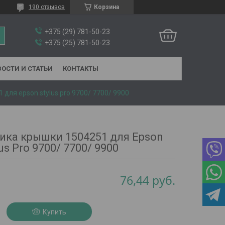
190 отзывов
Корзина
+375 (29) 781-50-23
+375 (25) 781-50-23
ОСТИ И СТАТЬИ
КОНТАКТЫ
для epson stylus pro 9700/ 7700/ 9900
ика крышки 1504251 для Epson
lus Pro 9700/ 7700/ 9900
76,44
руб.
Купить