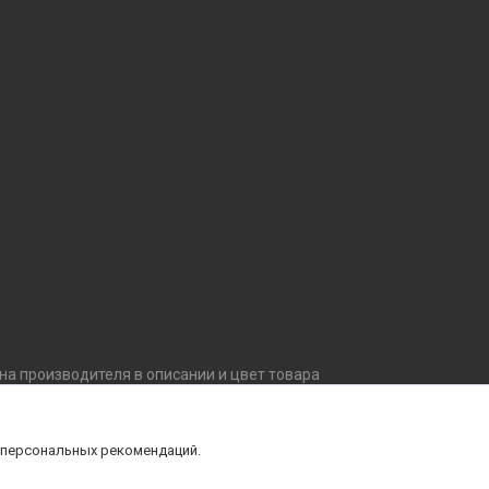
ана производителя в описании и цвет товара
внешний вид, комплектацию товара, не ухудшающие
й уточняйте технические характеристики и
 персональных рекомендаций.