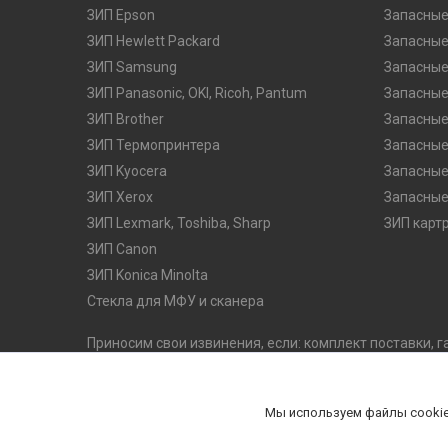
ЗИП Epson
Запасные
ЗИП Hewlett Packard
Запасные
ЗИП Samsung
Запасные
ЗИП Panasonic, OKI, Ricoh, Pantum
Запасные
ЗИП Brother
Запасные
ЗИП Термопринтера
Запасные
ЗИП Kyocera
Запасные
ЗИП Xerox
Запасные
ЗИП Lexmark, Toshiba, Sharp
ЗИП карт
ЗИП Canon
ЗИП Konica Minolta
Стекла для МФУ и сканера
Приносим свои извинения, если: комплект поставки, г
оказались неточными. Производитель оставляет за с
его потребительских качеств, без предварительного 
комплектацию на официальном сайте производителя
Мы используем файлы cookie