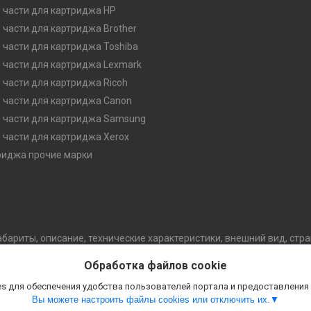
 части для картриджа HP
 части для картриджа Brother
 части для картриджа Toshiba
 части для картриджа Lexmark
 части для картриджа Ricoh
 части для картриджа Canon
 части для картриджа Samsung
 части для картриджа Xerox
риджа прочие марки
абариты, описание, технические характеристики, внешний вид, стр
обой право изменять конструкцию, технические характеристики, 
Обработка файлов cookie
уведомления потребителя. В случае любых сомнений перед покупко
.
s для обеспечения удобства пользователей портала и предоставления
Вы можете настроить файлы cookies или отключить их.