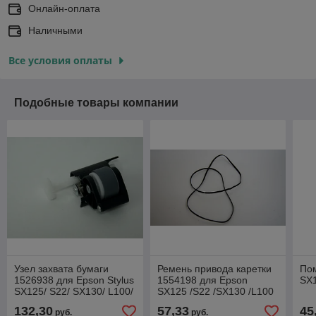
Онлайн-оплата
Наличными
Все условия оплаты
Подобные товары компании
Узел захвата бумаги
Ремень привода каретки
По
1526938 для Epson Stylus
1554198 для Epson
SX1
SX125/ S22/ SX130/ L100/
SX125 /S22 /SX130 /L100
L200
/L200/ L210/ L350/ ME10
132,30
57,33
45
руб.
руб.