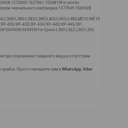
569428 1572040 1627961 1550819For printer
номером чернильного картриджа:1577649 1569428
66/L368/L380/L383/L385/L405/L455/L485,ME10/ME10
/XP-430/XP-432/XP-434/XP-442/XP-445/XP-
W SX440W SX445W for Epson L360 L362 L363 L365
й при сохранении товарного вида и отсутствии
 в прайсе. Просто напишите нам в
WhatsApp, Viber