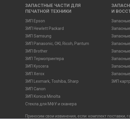
ЗАПАСТНЫЕ ЧАСТИ ДЛЯ
ЗАПАСН
ПЕЧАТНОЙ ТЕХНИКИ
И ВОСС
ЗИП Epson
Запасные
ЗИП Hewlett Packard
Запасные
ЗИП Samsung
Запасные
ЗИП Panasonic, OKI, Ricoh, Pantum
Запасные
ЗИП Brother
Запасные
ЗИП Термопринтера
Запасные
ЗИП Kyocera
Запасные
ЗИП Xerox
Запасные
ЗИП Lexmark, Toshiba, Sharp
ЗИП карт
ЗИП Canon
ЗИП Konica Minolta
Стекла для МФУ и сканера
Приносим свои извинения, если: комплект поставки, г
оказались неточными. Производитель оставляет за с
его потребительских качеств, без предварительного 