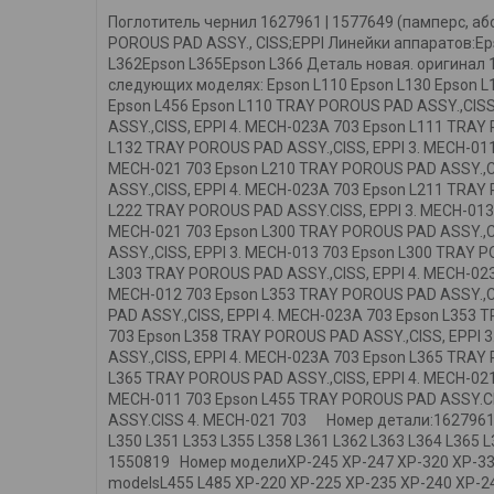
Поглотитель чернил 1627961 | 1577649 (памперс, абс
POROUS PAD ASSY., CISS;EPPI Линейки аппаратов:E
L362Epson L365Epson L366 Деталь новая. оригинал 
следующих моделях: Epson L110 Epson L130 Epson L1
Epson L456 Epson L110 TRAY POROUS PAD ASSY.,CISS
ASSY.,CISS, EPPI 4. MECH-023A 703 Epson L111 TRAY
L132 TRAY POROUS PAD ASSY.,CISS, EPPI 3. MECH-011
MECH-021 703 Epson L210 TRAY POROUS PAD ASSY.,CI
ASSY.,CISS, EPPI 4. MECH-023A 703 Epson L211 TRAY
L222 TRAY POROUS PAD ASSY.CISS, EPPI 3. MECH-013
MECH-021 703 Epson L300 TRAY POROUS PAD ASSY.,CI
ASSY.,CISS, EPPI 3. MECH-013 703 Epson L300 TRAY 
L303 TRAY POROUS PAD ASSY.,CISS, EPPI 4. MECH-023
MECH-012 703 Epson L353 TRAY POROUS PAD ASSY.,CI
PAD ASSY.,CISS, EPPI 4. MECH-023A 703 Epson L353 
703 Epson L358 TRAY POROUS PAD ASSY.,CISS, EPPI 
ASSY.,CISS, EPPI 4. MECH-023A 703 Epson L365 TRAY
L365 TRAY POROUS PAD ASSY.,CISS, EPPI 4. MECH-021
MECH-011 703 Epson L455 TRAY POROUS PAD ASSY.CI
ASSY.CISS 4. MECH-021 703 Номер детали:1627961 1
L350 L351 L353 L355 L358 L361 L362 L363 L364 L365 L
1550819 Номер моделиXP-245 XP-247 XP-320 XP-330 X
modelsL455 L485 XP-220 XP-225 XP-235 XP-240 XP-24