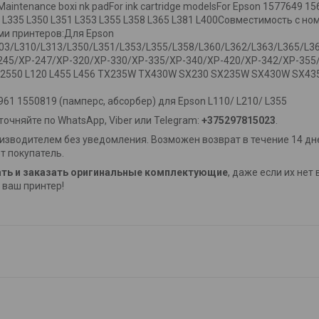
aintenance boxi nk padFor ink cartridge modelsFor Epson 1577649 1
03 L335 L350 L351 L353 L355 L358 L365 L381 L400Совместимость с 
ми принтеров:Для Epson
303/L310/L313/L350/L351/L353/L355/L358/L360/L362/L363/L365/L3
45/XP-247/XP-320/XP-330/XP-335/XP-340/XP-420/XP-342/XP-355
T2550 L120 L455 L456 TX235W TX430W SX230 SX235W SX430W SX435
1
61 1550819 (памперс, абсорбер) для Epson L110/ L210/ L355
очняйте по WhatsApp, Viber или Telegram:
+375297815023
.
изводителем без уведомления. Возможен возврат в течение 14 дне
т покупатель.
ть и заказать оригинальные комплектующие
, даже если их нет
ваш принтер!