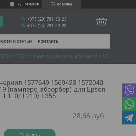
190 отзывов
Корзина
+375 (29) 781-50-23
+375 (25) 781-50-23
ОСТИ И СТАТЬИ
КОНТАКТЫ
Поглотитель чернил 1577649 1569428 1572040 1627961 1550819 (памперс, абсорбер) для epson l110/ l210/ l355
чернил 1577649 1569428 1572040
19 (памперс, абсорбер) для Epson
L110/ L210/ L355
28,66
руб.
Купить