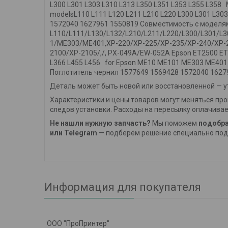
L300 L301 L303 L310 L313 L350 L351 L353 L355 L358 M
modelsL110 L111 L120 L211 L210 L220 L300 L301 L3
1572040 1627961 1550819 Совместимость с моделя
L110/L111/L130/L132/L210/L211/L220/L300/L301/L
1/ME303/ME401,XP-220/XP-225/XP-235/XP-240/XP-2
2100/XP-2105/,/, PX-049A/EW-052A Epson ET2500 E
L366 L455 L456 for Epson ME10 ME101 ME303 ME40
Поглотитель чернил 1577649 1569428 1572040 16279
Деталь может быть новой или восстановленной — ут
Характеристики и цены товаров могут меняться про
следов установки. Расходы на пересылку оплачивае
Не нашли нужную запчасть?
Мы поможем
подобра
или Telegram
— подберём решение специально под 
Информация для покупателя
ООО "ПроПринтер"