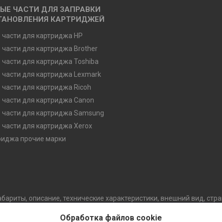
ЫЕ ЧАСТИ ДЛЯ ЗАПРАВКИ
ТАНОВЛЕНИЯ КАРТРИДЖЕЙ
 части для картриджа HP
 части для картриджа Brother
 части для картриджа Toshiba
 части для картриджа Lexmark
 части для картриджа Ricoh
 части для картриджа Canon
 части для картриджа Samsung
 части для картриджа Xerox
риджа прочие марки
абариты, описание, технические характеристики, внешний вид, стр
обой право изменять конструкцию, технические характеристики, 
Обработка файлов cookie
уведомления потребителя. В случае любых сомнений перед покупко