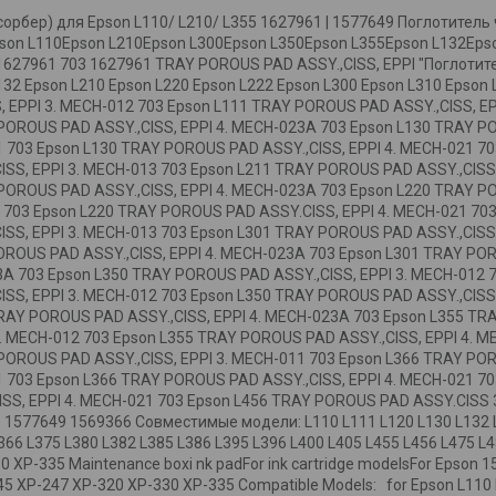
орбер) для Epson L110/ L210/ L355 1627961 | 1577649 Поглотитель 
pson L110Epson L210Epson L300Epson L350Epson L355Epson L132Eps
1627961 703 1627961 TRAY POROUS PAD ASSY.,CISS, EPPI "Поглоти
32 Epson L210 Epson L220 Epson L222 Epson L300 Epson L310 Epson 
, EPPI 3. MECH-012 703 Epson L111 TRAY POROUS PAD ASSY.,CISS, E
 POROUS PAD ASSY.,CISS, EPPI 4. MECH-023A 703 Epson L130 TRAY P
 703 Epson L130 TRAY POROUS PAD ASSY.,CISS, EPPI 4. MECH-021 70
SS, EPPI 3. MECH-013 703 Epson L211 TRAY POROUS PAD ASSY.,CISS
 POROUS PAD ASSY.,CISS, EPPI 4. MECH-023A 703 Epson L220 TRAY P
 703 Epson L220 TRAY POROUS PAD ASSY.CISS, EPPI 4. MECH-021 703
SS, EPPI 3. MECH-013 703 Epson L301 TRAY POROUS PAD ASSY.,CISS
POROUS PAD ASSY.,CISS, EPPI 4. MECH-023A 703 Epson L301 TRAY PO
A 703 Epson L350 TRAY POROUS PAD ASSY.,CISS, EPPI 3. MECH-012 7
SS, EPPI 3. MECH-012 703 Epson L350 TRAY POROUS PAD ASSY.,CISS
TRAY POROUS PAD ASSY.,CISS, EPPI 4. MECH-023A 703 Epson L355 TR
3. MECH-012 703 Epson L355 TRAY POROUS PAD ASSY.,CISS, EPPI 4.
 POROUS PAD ASSY.,CISS, EPPI 3. MECH-011 703 Epson L366 TRAY POR
 703 Epson L366 TRAY POROUS PAD ASSY.,CISS, EPPI 4. MECH-021 70
SS, EPPI 4. MECH-021 703 Epson L456 TRAY POROUS PAD ASSY.CISS
577649 1569366 Совместимые модели: L110 L111 L120 L130 L132 L2
366 L375 L380 L382 L385 L386 L395 L396 L400 L405 L455 L456 L475 L
P-335 Maintenance boxi nk padFor ink cartridge modelsFor Epson 1
5 XP-247 XP-320 XP-330 XP-335 Compatible Models: for Epson L110 