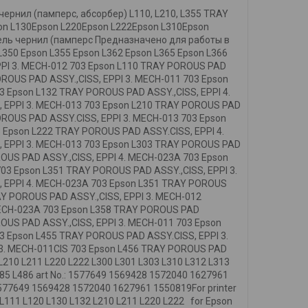
чернил (памперс, абсорбер) L110, L210, L355 TRAY
on L130Epson L220Epson L222Epson L310Epson
тель чернил (памперс Предназначено для работы в
L350 Epson L355 Epson L362 Epson L365 Epson L366
PPI 3. MECH-012 703 Epson L110 TRAY POROUS PAD
OROUS PAD ASSY.,CISS, EPPI 3. MECH-011 703 Epson
3 Epson L132 TRAY POROUS PAD ASSY.,CISS, EPPI 4.
, EPPI 3. MECH-013 703 Epson L210 TRAY POROUS PAD
OROUS PAD ASSY.CISS, EPPI 3. MECH-013 703 Epson
 Epson L222 TRAY POROUS PAD ASSY.CISS, EPPI 4.
, EPPI 3. MECH-013 703 Epson L303 TRAY POROUS PAD
ROUS PAD ASSY.,CISS, EPPI 4. MECH-023A 703 Epson
03 Epson L351 TRAY POROUS PAD ASSY.,CISS, EPPI 3.
, EPPI 4. MECH-023A 703 Epson L351 TRAY POROUS
AY POROUS PAD ASSY.,CISS, EPPI 3. MECH-012
 MECH-023A 703 Epson L358 TRAY POROUS PAD
OUS PAD ASSY.,CISS, EPPI 3. MECH-011 703 Epson
3 Epson L455 TRAY POROUS PAD ASSY.CISS, EPPI 3.
 3. MECH-011CIS 703 Epson L456 TRAY POROUS PAD
10 L211 L220 L222 L300 L301 L303 L310 L312 L313
485 L486 art No.: 1577649 1569428 1572040 1627961
577649 1569428 1572040 1627961 1550819For printer
L111 L120 L130 L132 L210 L211 L220 L222 for Epson