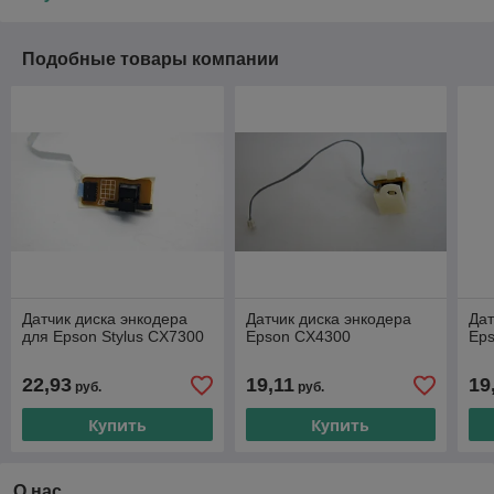
Подобные товары компании
Датчик диска энкодера
Датчик диска энкодера
Дат
для Epson Stylus CX7300
Epson CX4300
Eps
22,93
19,11
19
руб.
руб.
Купить
Купить
О нас