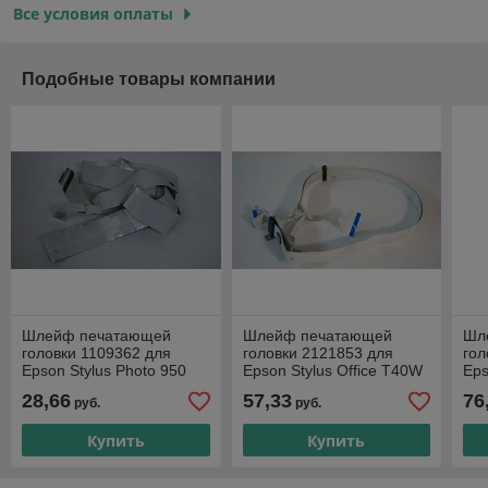
Все условия оплаты
Подобные товары компании
Шлейф печатающей
Шлейф печатающей
Шл
головки 1109362 для
головки 2121853 для
гол
Epson Stylus Photo 950
Epson Stylus Office T40W
Eps
R27
28,66
57,33
76
руб.
руб.
Купить
Купить