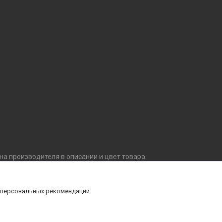
ана производителя в описании и цвет товара
внешний вид, комплектацию товара, не ухудшающие
й уточняйте технические характеристики и
 персональных рекомендаций.