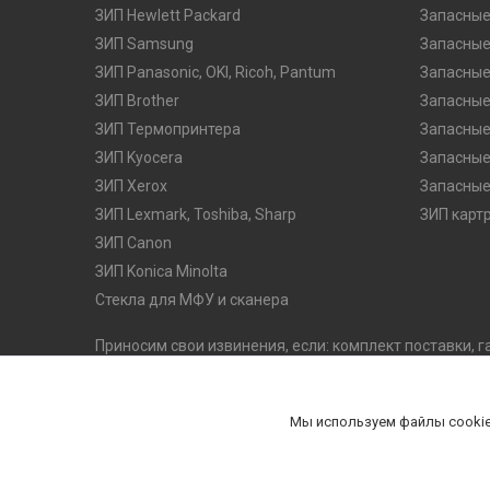
ЗИП Hewlett Packard
Запасные
ЗИП Samsung
Запасные
ЗИП Panasonic, OKI, Ricoh, Pantum
Запасные
ЗИП Brother
Запасные
ЗИП Термопринтера
Запасные
ЗИП Kyocera
Запасные
ЗИП Xerox
Запасные
ЗИП Lexmark, Toshiba, Sharp
ЗИП карт
ЗИП Canon
ЗИП Konica Minolta
Стекла для МФУ и сканера
Приносим свои извинения, если: комплект поставки, г
оказались неточными. Производитель оставляет за с
его потребительских качеств, без предварительного 
комплектацию на официальном сайте производителя
Мы используем файлы cookie