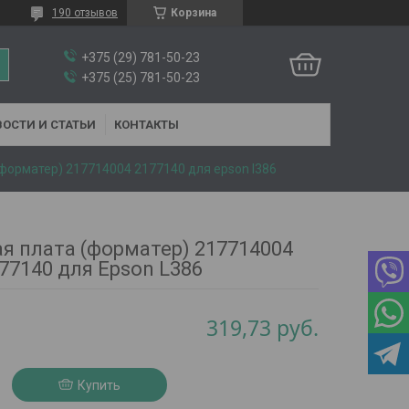
190 отзывов
Корзина
+375 (29) 781-50-23
+375 (25) 781-50-23
ОСТИ И СТАТЬИ
КОНТАКТЫ
форматер) 217714004 2177140 для epson l386
я плата (форматер) 217714004
77140 для Epson L386
319,73
руб.
Купить