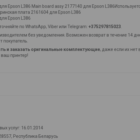
я Epson L386 Main board assy 2177140 для Epson L386Используетс
еринская плата 2161604 для Epson L386
для Epson L386
очняйте по WhatsApp, Viber или Telegram:
+375297815023
.
изводителем без уведомления. Возможен возврат в течение 14 дне
т покупатель.
ть и заказать оригинальные комплектующие
, даже если их нет
ваш принтер!
ых услуг: 16.01.2014
28557, Республика Беларусь