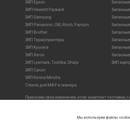
ЗИП Epson
Запасные
ЗИП Hewlett Packard
Запасные
ЗИП Samsung
Запасные
ЗИП Panasonic, OKI, Ricoh, Pantum
Запасные
ЗИП Brother
Запасные
ЗИП Термопринтера
Запасные
ЗИП Kyocera
Запасные
ЗИП Xerox
Запасные
ЗИП Lexmark, Toshiba, Sharp
ЗИП карт
ЗИП Canon
ЗИП Konica Minolta
Стекла для МФУ и сканера
Приносим свои извинения, если: комплект поставки, г
оказались неточными. Производитель оставляет за с
его потребительских качеств, без предварительного 
комплектацию на официальном сайте производителя
Мы используем файлы cookie