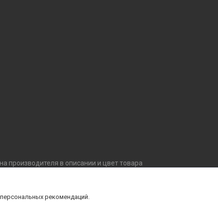
ана производителя в описании и цвет товара
внешний вид, комплектацию товара, не ухудшающие
й уточняйте технические характеристики и
 персональных рекомендаций.