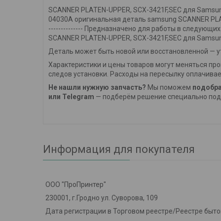
SCANNER PLATEN-UPPER, SCX-3421F,SEC для Samsu
04030A оригинальная деталь samsung SCANNER PLA
-------------- Предназначено для работы в следу
SCANNER PLATEN-UPPER, SCX-3421F,SEC для Samsu
Деталь может быть новой или восстановленной — ут
Характеристики и цены товаров могут меняться про
следов установки. Расходы на пересылку оплачивае
Не нашли нужную запчасть?
Мы поможем
подобра
или Telegram
— подберём решение специально под 
Информация для покупателя
ООО "ПроПринтер"
230001, г.Гродно ул. Суворова, 109
Дата регистрации в Торговом реестре/Реестре бытов