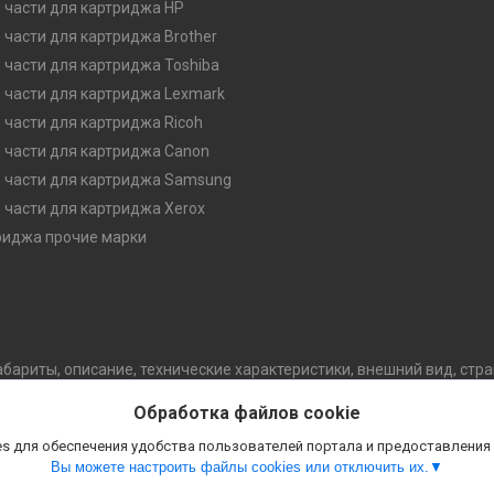
 части для картриджа HP
 части для картриджа Brother
 части для картриджа Toshiba
 части для картриджа Lexmark
 части для картриджа Ricoh
 части для картриджа Canon
 части для картриджа Samsung
 части для картриджа Xerox
риджа прочие марки
абариты, описание, технические характеристики, внешний вид, стр
обой право изменять конструкцию, технические характеристики, 
Обработка файлов cookie
уведомления потребителя. В случае любых сомнений перед покупко
.
s для обеспечения удобства пользователей портала и предоставления
Вы можете настроить файлы cookies или отключить их.