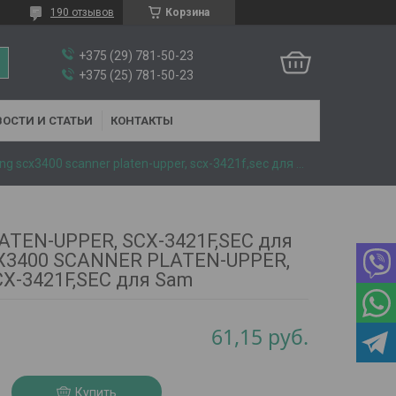
190 отзывов
Корзина
+375 (29) 781-50-23
+375 (25) 781-50-23
ОСТИ И СТАТЬИ
КОНТАКТЫ
Scanner platen-upper, scx-3421f,sec для samsung scx3400 scanner platen-upper, scx-3421f,sec для sam
TEN-UPPER, SCX-3421F,SEC для
X3400 SCANNER PLATEN-UPPER,
X-3421F,SEC для Sam
61,15
руб.
Купить