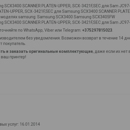
ng SCX3400 SCANNER PLATEN-UPPER, SCX-3421F,SEC для Sam JC97
TEN-UPPER, SCX-3421F,SEC для Samsung SCX3400 SCANNER PLATEN
ющих моделях samsung: Samsung SCX3400 Samsung SCX3405FW
ng SCX3400 SCANNER PLATEN-UPPER, SCX-3421F,SEC для Sam JC97
очняйте по WhatsApp, Viber или Telegram:
+375297815023
.
изводителем без уведомления. Возможен возврат в течение 14 дне
т покупатель.
ть и заказать оригинальные комплектующие
, даже если их нет
ваш принтер!
ых услуг: 16.01.2014