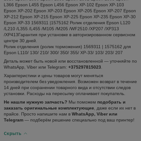
L366 Epson L455 Epson L456 Epson XP-102 Epson XP-103
Epson XP-202 Epson XP-203 Epson XP-205 Epson XP-207 Epson
XP-212 Epson XP-215 Epson XP-225 Epson XP-235 Epson XP-30
Epson XP-33 1569311 |1575162 Ролик отделения Epson L120
/L210 /L355 /L455 /M105 /M205 /WF2510 /XP207 /XP313
/XP413Гарантия при установке в авторизированном сервисном
центре 30 дней.
Ролик отделения (ролик торможения) 1569311 | 1575162 для
Epson L110/ 130/ 210/ 300/ 350/ 355/ XP-33/ 103/ 203/ 207
Деталь может быть новой или восстановленной — уточняйте по
WhatsApp, Viber или Telegram:
+375297815023
.
Характеристики и цены товаров могут меняться
производителем без уведомления. Возможен возврат в течение
14 дней при сохранении товарного вида и отсутствии следов
установки. Расходы на пересылку оплачивает покупатель.
Не нашли нужную запчасть?
Мы поможем
подобрать и
заказать оригинальные комплектующие
, даже если их нет в
прайсе. Просто напишите нам в
WhatsApp, Viber или
Telegram
— подберём решение специально под ваш принтер!
Скрыть