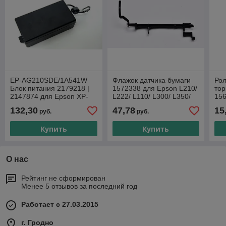
EP-AG210SDE/1A541W
Флажок датчика бумаги
Рол
Блок питания 2179218 |
1572338 для Epson L210/
тор
2147874 для Epson XP-
L222/ L110/ L300/ L350/
156
202/ XP-322/ XP-422/
L355/ L456/ L366
Eps
132,30
47,78
15
руб.
руб.
L110/ L210/ L300/ L355/
300
Купить
Купить
О нас
Рейтинг не сформирован
Менее 5 отзывов за последний год
Работает с 27.03.2015
г. Гродно