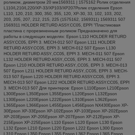
роликом, диаметром 20 мм1569311 | 1575162 Ролик отделения
L110/L210/L220/XP-33/XP103/XP207Ролик отделения Epson
L110, 120, 210, 300, 350, 355, 120, XP-30, 33, 102, 103, 202,
203, 205, 207, 212, 215, 225 (1575162, 1569311) 1569311 507
1569311 HOLDER RETURD ASSY.CC05, EPPI "Пластиковая
пластина с прорезиненным роликом Предназначено для
работы в следующих моделях: Epson L110 HOLDER RETURD
ASSY.CC05, EPPI 3. MECH-012 507 Epson L111 HOLDER
RETURD ASSY.CC05, EPPI 3. MECH-012 507 Epson L130
HOLDER RETURD ASSY.,CC05, EPPI 3. MECH-011 507 Epson
L132 HOLDER RETURD ASSY.,CC05, EPPI 3. MECH-011 507
Epson L210 HOLDER RETURD ASSY.,CC05, EPPI 3. MECH-013
507 Epson L211 HOLDER RETURD ASSY.,CC05, EPPI 3. MECH-
013 507 Epson L220 HOLDER RETURD ASSY.CC05, EPPI 3.
MECH-013 507 Epson L222 HOLDER RETURD ASSY.CC05, EPPI
3. MECH-013 507 Для принтеров: Epson L110Epson L210Epson
L300Epson L350Epson L355Epson L120Epson L132Epson
L130Epson L220Epson L222Epson L310Epson L362Epson
L365Epson L366Epson L455Epson L456Epson NX430Epson XP-
30Epson XP-33Epson XP-102Epson XP-103Epson XP-202Epson
XP-203Epson XP-205Epson XP-207Epson XP-212Epson XP-
215Epson XP-225Epson L110 Epson L120 Epson L130 Epson
L132 Epson L210 Epson L220 Epson L222 Epson L300 Epson
L310 Epson L350 Epson L355 Epson L362 Epson L365 Epson