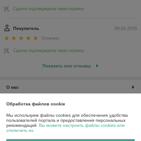
Сделка подтверждена через корзину
Покупатель
09.02.2025
Отлично
Сделка подтверждена через корзину
Показать все отзывы
О нас
Контакты
Обработка файлов cookie
Мы используем файлы cookies для обеспечения удобства
Доставка и оплата
пользователей портала и предоставления персональных
рекомендаций.
Вы можете настроить файлы cookies или
отключить их.
График работы