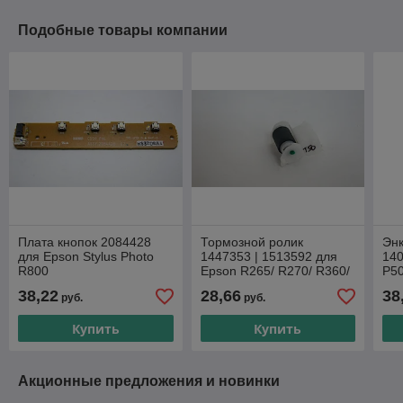
Подобные товары компании
Плата кнопок 2084428
Тормозной ролик
Эн
для Epson Stylus Photo
1447353 | 1513592 для
140
R800
Epson R265/ R270/ R360/
P50
R390/ R285/ R290/ R295/
TX
38,22
28,66
38
руб.
руб.
P50/ T50/ T59/ L800/
Купить
Купить
Акционные предложения и новинки