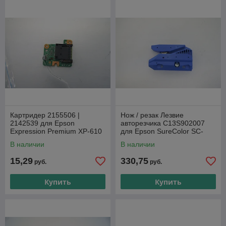
Картридер 2155506 |
Нож / резак Лезвие
2142539 для Epson
авторезчика C13S902007
Expression Premium XP-610
для Epson SureColor SC-
T3200/ SC-T5200/ SC-T7200
В наличии
В наличии
15,29
330,75
руб.
руб.
Купить
Купить