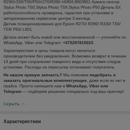
R290/r330/T50/P50/r270/R390 /r690/L800/l801 бумага сенсор
Stylus Photo T50,Stylus Photo T59,Stylus Photo P50 Деталь БУ,
работоспособность проверена, гарантия при установке в
авторизованном сервисном центре 3 месяца.
Датчик позиционирования для Epson R270/ R390/ R330/ T50/
T59/ P50/ L801
Деталь может быть новой или восстановленной — уточняйте по
WhatsApp, Viber или Telegram:
+375297815023
.
Характеристики и цены товаров могут меняться
производителем без уведомления. Возможен возврат в течение
14 дней при сохранении товарного вида и отсутствии следов
установки. Расходы на пересылку оплачивает покупатель.
Не нашли нужную запчасть?
Мы поможем
подобрать и
заказать оригинальные комплектующие
, даже если их нет в
прайсе. Просто напишите нам в
WhatsApp, Viber или
Telegram
— подберём решение специально под ваш принтер!
Скрыть
Характеристики