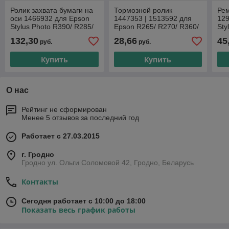
Ролик захвата бумаги на
Тормозной ролик
Рем
оси 1466932 для Epson
1447353 | 1513592 для
129
Stylus Photo R390/ R285/
Epson R265/ R270/ R360/
Sty
R295/ R290/ R270/ P50/
R390/ R285/ R290/ R295/
R29
132,30
28,66
45
руб.
руб.
T50/ T59/ R360/
P50/ T50/ T59/ L800/
P50
Купить
Купить
О нас
Рейтинг не сформирован
Менее 5 отзывов за последний год
Работает с 27.03.2015
г. Гродно
Гродно ул. Ольги Соломовой 42, Гродно, Беларусь
Контакты
Сегодня работает с 10:00 до 18:00
Показать весь график работы