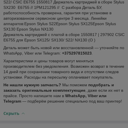
S22/ CSIC E6755 1550817 Держатель картриджей в сборе Stylus
SX230 E6755 // 1PM121295 // C разбора Деталь БУ,
работоспособность проверена, гарантия при установке в
авторизованном сервисном центре 3 месяца. Линейки
аппаратов:Epson Stylus S22Epson Stylus SX125Epson Stylus
SX130 Epson Stylus NX130
Держатель картриджей с платой в сборе 1550817 | 297902 CSIC
E6755 для Epson SX125/ SX130/ S22/ NX130 (О )
Деталь может быть новой или восстановленной — уточняйте по
WhatsApp, Viber или Telegram:
+375297815023
.
Характеристики и цены товаров могут меняться
производителем без уведомления. Возможен возврат в течение
14 дней при сохранении товарного вида и отсутствии следов
установки. Расходы на пересылку оплачивает покупатель.
Не нашли нужную запчасть?
Мы поможем
подобрать и
заказать оригинальные комплектующие
, даже если их нет в
прайсе. Просто напишите нам в
WhatsApp, Viber или
Telegram
— подберём решение специально под ваш принтер!
Скрыть