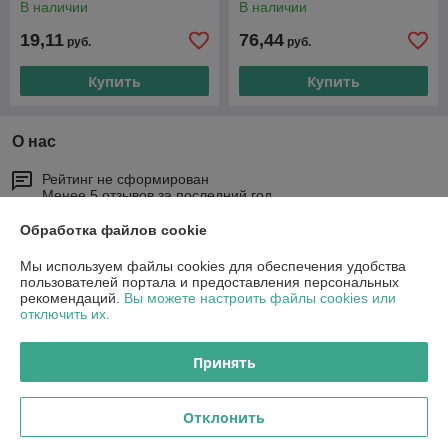
В наличии
В наличии
19,11
76,44
руб.
руб.
Купить
Купить
О нас
Рейтинг не сформирован
Менее 5 отзывов за последний год
Обработка файлов cookie
Работает с 27.03.2015
Мы используем файлы cookies для обеспечения удобства
г. Гродно
пользователей портала и предоставления персональных
Гродно ул. Ольги Соломовой 42, Гродно, Беларусь
рекомендаций.
Вы можете настроить файлы cookies или
отключить их.
Контакты
Сегодня работает с 11:00 до 15:00
Принять
Показать весь график работы
Отклонить
Отзывы о магазине