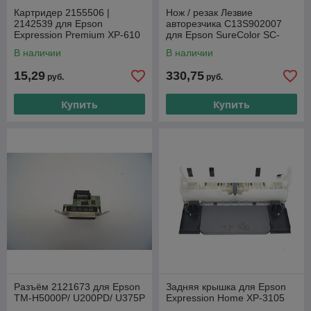
Картридер 2155506 |
Нож / резак Лезвие
2142539 для Epson
авторезчика C13S902007
Expression Premium XP-610
для Epson SureColor SC-
T3200/ SC-T5200/ SC-T7200
В наличии
В наличии
15,29
330,75
руб.
руб.
Купить
Купить
Разъём 2121673 для Epson
Задняя крышка для Epson
TM-H5000P/ U200PD/ U375P
Expression Home XP-3105