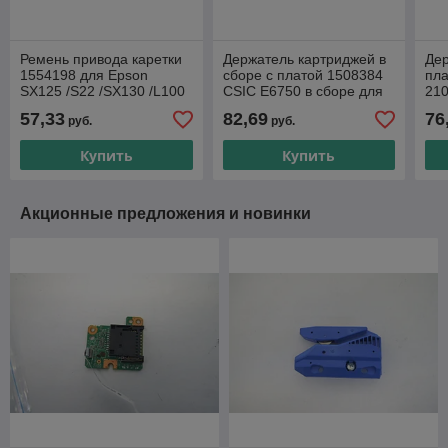
Ремень привода каретки
Держатель картриджей в
Дер
1554198 для Epson
сборе с платой 1508384
пла
SX125 /S22 /SX130 /L100
CSIC E6750 в сборе для
210
/L200/ L210/ L350/ ME10
Epson Stylus SX215/
для
57,33
82,69
76
руб.
руб.
TX210/ TX219/ TX410/
CX
Купить
Купить
Акционные предложения и новинки