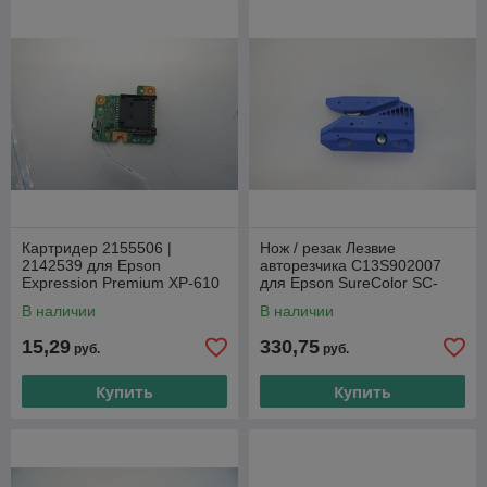
Картридер 2155506 |
Нож / резак Лезвие
2142539 для Epson
авторезчика C13S902007
Expression Premium XP-610
для Epson SureColor SC-
T3200/ SC-T5200/ SC-T7200
В наличии
В наличии
15,29
330,75
руб.
руб.
Купить
Купить