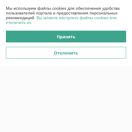
Мы используем файлы cookies для обеспечения удобства
г. Гродно
пользователей портала и предоставления персональных
Гродно ул. Ольги Соломовой 42, Гродно, Беларусь
рекомендаций.
Вы можете настроить файлы cookies или
отключить их.
Контакты
Сегодня работает с 10:00 до 18:00
Принять
Показать весь график работы
Отклонить
Отзывы о магазине
190 отзывов за всё время
Покупатель
18.03.2025
Нейтрально
При заказе общалась по телефону с продавцом - специально, 
несколько раз уточнила вопрос по поводу черных картриджей в 
наборе - разные они или оба большие. Продавец уверил - один 
черный большой, один маленький картридж. Заказала - заказ 
пришел быстро. Нооо- черные картриджи всё-таки оказались 