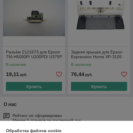
Разъём 2121673 для Epson
Задняя крышка для Epson
TM-H5000P/ U200PD/ U375P
Expression Home XP-3105
В наличии
В наличии
19,11
76,44
руб.
руб.
Купить
Купить
О нас
Рейтинг не сформирован
Менее 5 отзывов за последний год
Обработка файлов cookie
Работает с 27.03.2015