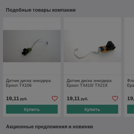
Подобные товары компании
Датчик диска энкодера
Датчик диска энкодера
Фла
Epson TX106
Epson TX410/ TX219
Eps
19,11
19,11
19
руб.
руб.
Купить
Купить
Акционные предложения и новинки