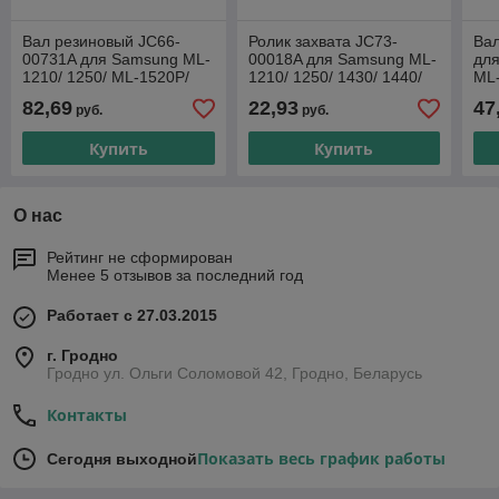
Вал резиновый JC66-
Ролик захвата JC73-
Вал
00731A для Samsung ML-
00018A для Samsung ML-
дл
1210/ 1250/ ML-1520P/
1210/ 1250/ 1430/ 1440/
ML-
4500/ 6200/ SF-531P/
1450/ 4500/ SF-531P/
31
82,69
22,93
47
руб.
руб.
SCX-4100/ Phaser 3110/
Xerox Phaser 3110/ 3210/
Купить
Купить
О нас
Рейтинг не сформирован
Менее 5 отзывов за последний год
Работает с 27.03.2015
г. Гродно
Гродно ул. Ольги Соломовой 42, Гродно, Беларусь
Контакты
Показать весь график работы
Сегодня выходной