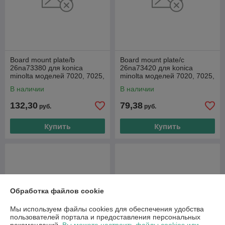
Board mount plate/b
Board mount plate/c
26na73380 для konica
26na73420 для konica
minolta моделей 7020, 7025,
minolta моделей 7020, 7025,
7030
7030
В наличии
В наличии
132,30
79,38
руб.
руб.
Купить
Купить
Обработка файлов cookie
Мы используем файлы cookies для обеспечения удобства
пользователей портала и предоставления персональных