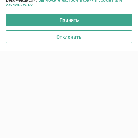
рекомендаций.
Вы можете настроить файлы cookies или
отключить их.
Принять
Board mounting box
Board mounting hinge
57aa73011e для konica
56aa73121 для konica
minolta моделей 601, 751
minolta моделей 601, 751
Отклонить
В наличии
В наличии
171,99
30,58
руб.
руб.
Купить
Купить
Показать ещё
О нас
Рейтинг не сформирован
Менее 5 отзывов за последний год
Работает с 27.03.2015
г. Гродно