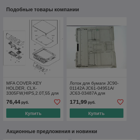
Подобные товары компании
MFA COVER-KEY
Лоток для бумаги JC90-
HOLDER, CLX-
01142A JC61-04951A/
3305FW,HIPS,2.0T,55 для
JC63-03487A для
Samsung CLX3300 MFA
Samsung c460/ CLP-365/
76,44
171,99
руб.
руб.
COVER-KEY HOLDER,
CLX-3305
CLX-3305FW,
Купить
Купить
Акционные предложения и новинки