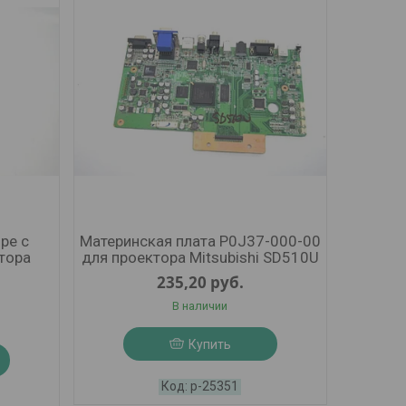
ре с
Материнская плата P0J37-000-00
тора
для проектора Mitsubishi SD510U
235,20
руб.
В наличии
Купить
р-25351