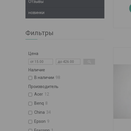
Отзывы
новинки
Фильтры
Цена
Наличие
В наличии
98
Производитель
Acer
12
Benq
8
China
34
Epson
9
Foxconn
1