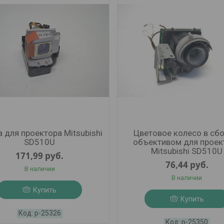
 для проектора Mitsubishi
Цветовое колесо в сбо
SD510U
объективом для проек
Mitsubishi SD510U
171,99
руб.
76,44
руб.
В наличии
В наличии
Купить
Купить
р-25326
р-25350