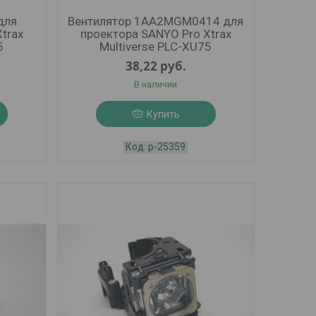
для
Вентилятор 1AA2MGM0414 для
trax
проектора SANYO Pro Xtrax
5
Multiverse PLC-XU75
38,22
руб.
В наличии
Купить
р-25359