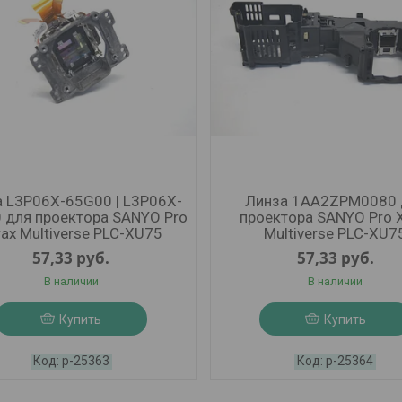
 L3P06X-65G00 | L3P06X-
Линза 1AA2ZPM0080 
 для проектора SANYO Pro
проектора SANYO Pro X
rax Multiverse PLC-XU75
Multiverse PLC-XU7
57,33
руб.
57,33
руб.
В наличии
В наличии
Купить
Купить
р-25363
р-25364