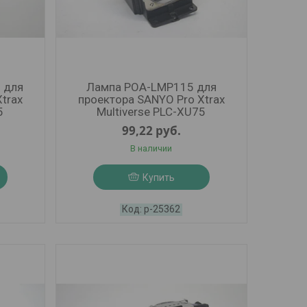
 для
Лампа POA-LMP115 для
trax
проектора SANYO Pro Xtrax
5
Multiverse PLC-XU75
99,22
руб.
В наличии
Купить
р-25362