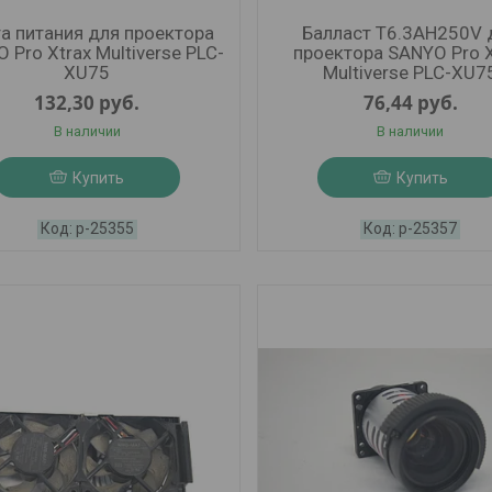
а питания для проектора
Балласт T6.3AH250V 
 Pro Xtrax Multiverse PLC-
проектора SANYO Pro X
XU75
Multiverse PLC-XU7
132,30
руб.
76,44
руб.
В наличии
В наличии
Купить
Купить
р-25355
р-25357