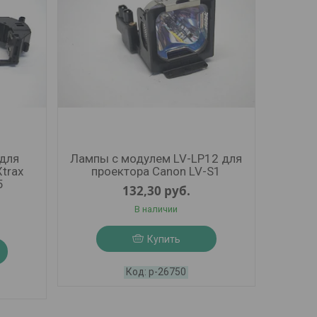
для
Лампы с модулем LV-LP12 для
trax
проектора Canon LV-S1
5
132,30
руб.
В наличии
Купить
р-26750