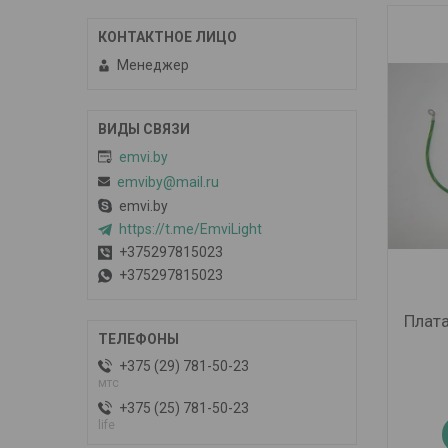
Менеджер
emvi.by
emviby@mail.ru
emvi.by
https://t.me/EmviLight
+375297815023
+375297815023
Плата
+375 (29) 781-50-23
мтс
+375 (25) 781-50-23
life