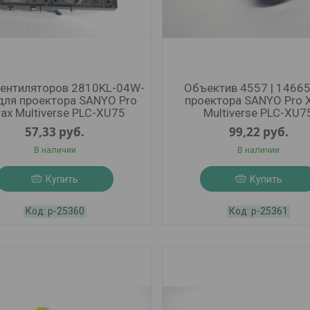
вентиляторов 2810KL-04W-
Объектив 4557 | 14665
для проектора SANYO Pro
проектора SANYO Pro X
rax Multiverse PLC-XU75
Multiverse PLC-XU7
57,33
руб.
99,22
руб.
В наличии
В наличии
Купить
Купить
р-25360
р-25361