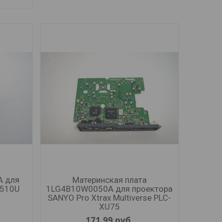
A для
Материнская плата
D510U
1LG4B10W0050A для проектора
SANYO Pro Xtrax Multiverse PLC-
XU75
171,99
руб.