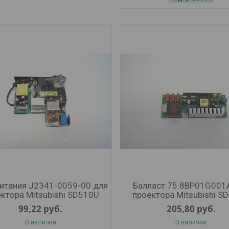
питания J2341-0059-00 для
Балласт 75.8BP01G001
ктора Mitsubishi SD510U
проектора Mitsubishi S
99,22
руб.
205,80
руб.
В наличии
В наличии