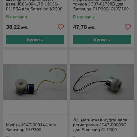
вала JC66-00417B | JC66-
тонера JC97-01788B для
01155A для Samsung K2200
Samsung CLP300/ CLX2160
K3250 K3300 K4250 K4300
В наличии
В наличии
ML-3560/ 3561/
38,22
47,78
руб.
руб.
Купить
Купить
Эл. магнитная муфта вала
Муфта JC47-00014A для
регистрации JC47-00009C
Samsung CLP300
для Samsung CLP300