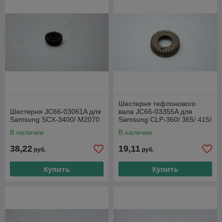
Шестерня тефлонового
Шестерня JC66-03061A для
вала JC66-03355A для
Samsung SCX-3400/ M2070
Samsung CLP-360/ 365/ 415/
CLX-4195 (О)
В наличии
В наличии
38,22
19,11
руб.
руб.
Купить
Купить