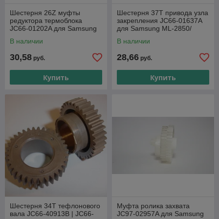
Шестерня 26Z муфты
Шестерня 37T привода узла
редуктора термоблока
закрепления JC66-01637A
JC66-01202A для Samsung
для Samsung ML-2850/
ML-1910/ ML-2525/ SCX-
2851/ SCX-4824/ 4828/
В наличии
В наличии
4200/ 4300/ 4623F/ Xerox
Xerox Phaser 3250
30,58
28,66
руб.
руб.
Купить
Купить
Шестерня 34T тефлонового
Муфта ролика захвата
вала JC66-40913B | JC66-
JC97-02957A для Samsung