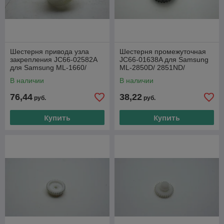
Шестерня привода узла
Шестерня промежуточная
закрепления JC66-02582A
JC66-01638A для Samsung
для Samsung ML-1660/
ML-2850D/ 2851ND/
SCX-3205
2851NDR
В наличии
В наличии
76,44
38,22
руб.
руб.
Купить
Купить