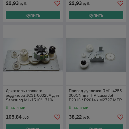
22,93
22,93
руб.
руб.
Купить
Купить
Двигатель главного
Привод дуплекса RM1-4255-
редуктора JC31-00028A для
000CN для HP LaserJet
Samsung ML-1510/ 1710/
P2015 / P2014 / M2727 MFP
SCX-4016/ 4216F/ 4300/
В наличии
В наличии
4200/ Phaser 3130/
105,84
38,22
руб.
руб.
Купить
Купить