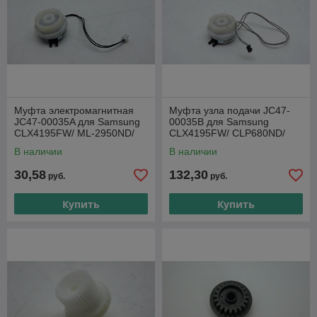
Муфта электромагнитная
Муфта узла подачи JC47-
JC47-00035A для Samsung
00035B для Samsung
CLX4195FW/ ML-2950ND/
CLX4195FW/ CLP680ND/
SL-M2825/ 2875/ M2620DW/
CLX6260ND/ SL-C1810W
В наличии
В наличии
2870FW/ C1860FW
30,58
132,30
руб.
руб.
Купить
Купить