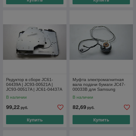
Редуктор в сборе JC61-
Муфта электромагнитная
04439A | JC93-00521A |
вала подачи бумаги JC47-
JC93-00517A | JC61-04437A
00033B для Samsung
для Samsung SCX-3400/
ML2160/ SCX-3400
В наличии
В наличии
ML-2160
99,22
82,69
руб.
руб.
Купить
Купить