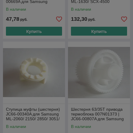
00669A для Samsung
ML-1630/ SCX-4500
CLP300/ CLP310/ CLP315/
В наличии
В наличии
CLP320/ CLX2160/
47,78
132,30
руб.
руб.
Купить
Купить
Ступица муфты (шестерня)
Шестерня 63/35T привода
JC66-00340A для Samsung
термоблока 007N01373 |
ML-2060/ 2150/ 2850/ 3051/
JC66-00807A для Samsung
SCX-4200/ 4824/ 5115/ Xerox
ML-1610/ 1615/ 2010/ 2015/
В наличии
В наличии
Phaser
SCX-4321/