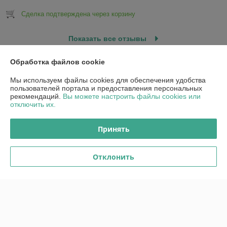
Сделка подтверждена через корзину
Показать все отзывы
Обработка файлов cookie
О нас
Мы используем файлы cookies для обеспечения удобства
пользователей портала и предоставления персональных
рекомендаций.
Вы можете настроить файлы cookies или
Контакты
отключить их.
Доставка и оплата
Принять
График работы
Отклонить
Полная версия сайта
Политика обработки cookies
Сайт создан на платформе Deal.by