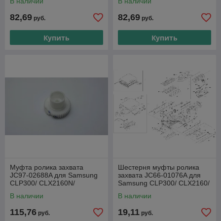
В наличии
В наличии
82,69
82,69
руб.
руб.
Купить
Купить
Муфта ролика захвата
Шестерня муфты ролика
JC97-02688A для Samsung
захвата JC66-01076A для
CLP300/ CLX2160N/
Samsung CLP300/ CLX2160/
3160FN/ Ph6110
CLX3160
В наличии
В наличии
115,76
19,11
руб.
руб.