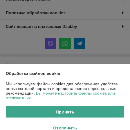
Политика обработки cookies
Сайт создан на платформе Deal.by
Информация для покупателя
Обработка файлов cookie
Юридическое лицо:
ООО "ПроПринтер"
230001, г.Гродно ул. Суворова, 109
Мы используем файлы cookies для обеспечения удобства
Регистрационный номер ЕГР: 591058567
пользователей портала и предоставления персональных
рекомендаций.
Вы можете настроить файлы cookies или
УНП: 591058567
отключить их.
Регистрационный орган: Гродненский городской исполнительный
комитет
Принять
Дата регистрации компании: 08.01.2026
Отклонить
Местонахождение книги жалоб и предложений: ул. Ольги Соломовой