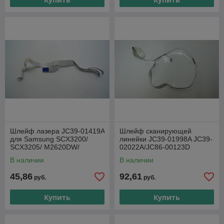
Шлейф лазера JC39-01419A
Шлейф сканирующей
для Samsung SCX3200/
линейки JC39-01998A JC39-
SCX3205/ M2620DW/
02022A/JC86-00123D
M2625DW/ M2820DW/
Шлейф сканера Samsung
В наличии
В наличии
M2825DW/ M2670F/
SL-
SLM2675F/
M3875/4070FX/4075FR/FX
45,86
92,61
руб.
руб.
Купить
Купить