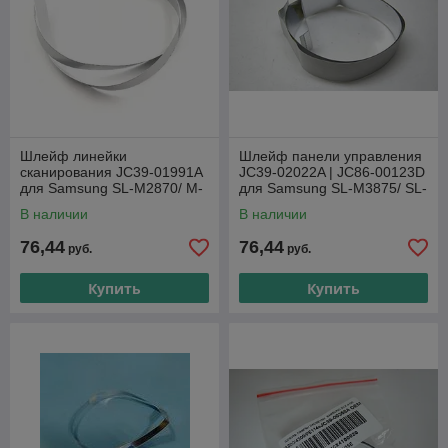
Шлейф линейки
Шлейф панели управления
сканирования JC39-01991A
JC39-02022A | JC86-00123D
для Samsung SL-M2870/ M-
для Samsung SL-M3875/ SL-
2880/ WC-3215
M4070/ SL-M4075/ Xerox
В наличии
В наличии
3335/ 3345
76,44
76,44
руб.
руб.
Купить
Купить