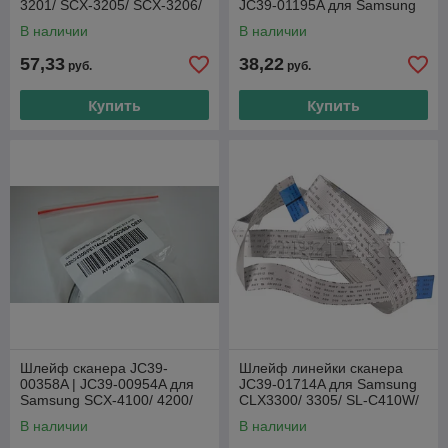
3201/ SCX-3205/ SCX-3206/
JC39-01195A для Samsung
SCX-3207/ SCX-3208 12pin
SCX-4824/ SCX-4828
В наличии
В наличии
57,33
38,22
руб.
руб.
Купить
Купить
Шлейф сканера JC39-
Шлейф линейки сканера
00358A | JC39-00954A для
JC39-01714A для Samsung
Samsung SCX-4100/ 4200/
CLX3300/ 3305/ SL-C410W/
4220/ 4300/ 3200/ Xerox
C460FW/ C480W 16pin
В наличии
В наличии
WorkCenter 3119,