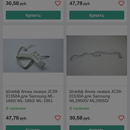
30,58
47,78
руб.
руб.
Купить
Купить
Шлейф блока лазера JC39-
Шлейф блока лазера JC39-
01358A для Samsung ML-
01530A для Samsung
1660/ ML-1860/ ML-1861
ML2950D/ ML2955D/
SCX4726/ SCX4727/
В наличии
В наличии
SCX4728FD/ SCX4729FD
47,78
30,58
руб.
руб.
Купить
Купить