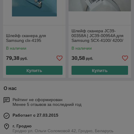
Шлейф сканера JC39-
Шлейф сканера для
00358A | JC39-00954A для
Samsung clx-4195
Samsung SCX-4100/ 4200/
4220/ 4300/ Xerox
В наличии
В наличии
WorkCenter 3119, PE114e/
79,38
30,58
руб.
руб.
Купить
Купить
О нас
Рейтинг не сформирован
Менее 5 отзывов за последний год
Работает с 27.03.2015
г. Гродно
Гродно ул. Ольги Соломовой 42, Гродно, Беларусь