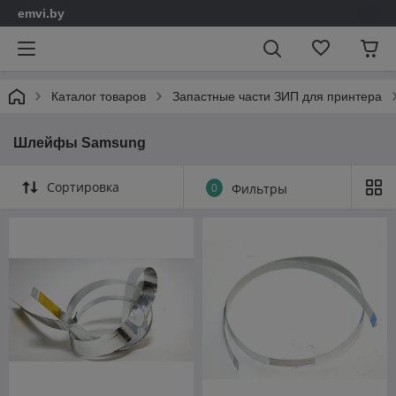
emvi.by
Каталог товаров
Запастные части ЗИП для принтера
Шлейфы Samsung
Сортировка
0
Фильтры