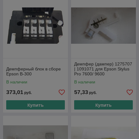
колебания давления, возникающие при работе насоса
подачи чернил. Это обеспечивает равномерную
подачу чернил и стабильность печати.
Предотвращение завоздушивания
– благодаря
специальной конструкции демперы не допускают
попадания пузырьков воздуха в систему, что особенно
важно для качественной печати.
Виды демперов
Обычные демперы
– стандартные модели с
Демпфер (дампер) 1275707
функцией фильтрации и выравнивания давления.
Демпферный блок в сборе
| 1091071 для Epson Stylus
Epson B-300
Pro 7600/ 9600
Демперы с мембраной
– более продвинутые
модели, которые обеспечивают дополнительную
В наличии
В наличии
стабилизацию подачи чернил.
373,01
57,33
руб.
руб.
Демперы с обратным клапаном
– предотвращают
обратный поток чернил, защищая систему от
Купить
Купить
смешивания цветов и завоздушивания.
Когда нужно менять демпер?
Замена демперов требуется при следующих проблемах:
Полосы на отпечатках или бледная печать.