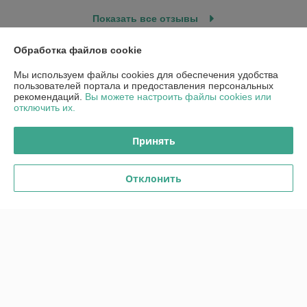
Показать все отзывы
Обработка файлов cookie
О нас
Мы используем файлы cookies для обеспечения удобства
пользователей портала и предоставления персональных
рекомендаций.
Вы можете настроить файлы cookies или
Контакты
отключить их.
Доставка и оплата
Принять
График работы
Отклонить
Полная версия сайта
Политика обработки cookies
Сайт создан на платформе Deal.by