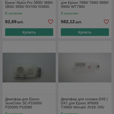
Epson Stylus Pro 3800/ 3880/
для Epson 7890/ 7900/ 9890/
3850/ 3890/ RX700/ R3000
9900/ WT7900
В наличии
В наличии
82,69
582,12
руб.
руб.
Купить
Купить
Демпфер для Epson
Демпфер для головок DX5 |
SureColor SC-P10000/
DX7 для Epson XP600/
P20000/ P10080
TX800/ Mimaki/ JV33/ JV5/
CJV30/ Mutoh Galaxy Twinjet
В наличии
В наличии