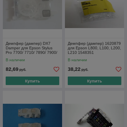
Завоздушивание системы, из-за чего струи чернил
выходят неравномерно.
Протекание чернил или засорение фильтра внутри
демпера.
Заключение
Демперы – это незаменимые элементы струйных принтеров,
Демпфер (дампер) DX7
Демпфер (дампер) 1620879
от которых зависит качество печати. Своевременная замена
Damper для Epson Stylus
для Epson L800, L100, L200,
и выбор качественных комплектующих помогают продлить
Pro 7700/ 7710/ 7890/ 7900/
L210 1548351
срок службы печатающей головки и всей системы подачи
7910/ 9700/ 9890/ 9900/
ADAPTER,ASSY
В наличии
В наличии
9910
чернил.
82,69
38,22
руб.
руб.
Купить
Купить