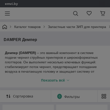
emvi.by
Каталог товаров
Запастные части ЗИП для принтера
DAMPER Демпер
Демпер (DAMPER)
– это важный компонент в системе
подачи чернил струйных принтеров и широкоформатных
плоттеров. Он выполняет несколько ключевых функций:
стабилизирует поток чернил, предотвращает попадание
воздуха в печатающую головку и защищает систему от
резких скачков давления.
Показать всё
Функции и назначение демперов
Фильтрация чернил
– предотвращает попадание
Сортировка
0
Фильтры
крупных частиц и загрязнений в печатающую головку,
что снижает риск засорения сопел.
Гашение давления
– демперы компенсируют